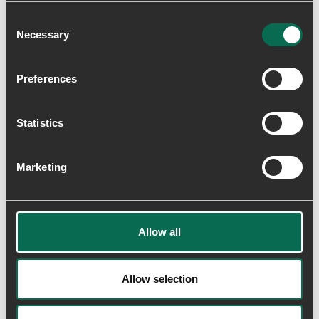
Naturlig, FSC-certificeret kork høstet i Argentina og
Consent
Portugal for åndbar komfort med ansvarlighed.
Necessary
Selection
Recycled Materials
Fremstillet med genbrugsgummi og genbrugstekstiler.
Preferences
Alle gummisåler består af 10% genbrugsgummi, og
tekstilerne indeholder mindst 50% genbrugsmaterialer.
Statistics
Lightweight
Fremstillet med EVA-mellemsåler og mesh for en
ultralet fornemmelse – vores letteste modeller vejer
Marketing
kun 255g.
Levering & returnering
Allow all
Allow selection