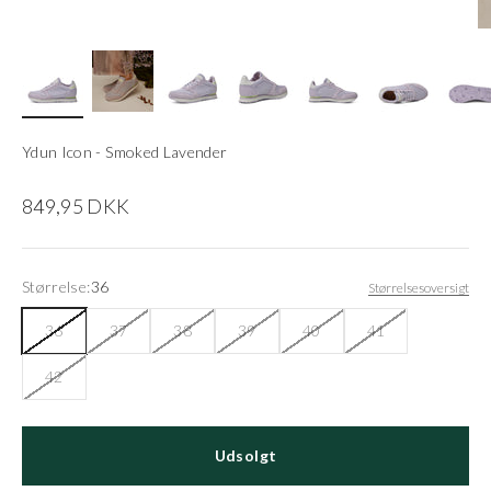
Ydun Icon - Smoked Lavender
Salgspris
849,95 DKK
Størrelse:
36
Størrelsesoversigt
36
37
38
39
40
41
42
Udsolgt