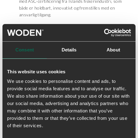
med ASC-certificering fra Islands fiskeriindustri, som
både er holdbart, innovativt og fremstilles med en
ansvarlig tilgang.
LWG Certified Leather
WODEN er medlem af Leather Working Group.
Gennem sit medlemskab af Leather Working Group
forpligter WODEN sig til at støtte organisationens
Consent
Details
About
arbejde med at fastsætte globalt anerkendte
miljøstandarder for læderproduktion. Vi køber alt
vores læder fra læderproducenter, der er certificeret
This website uses cookies
efter LWG-standarden med guldrating.
We use cookies to personalise content and ads, to
Natural Soft
provide social media features and to analyse our traffic.
Bløde og stødabsorberende såler lavet med holdbar
We also share information about your use of our site with
PU-skum for komfort og støtte hele dagen.
our social media, advertising and analytics partners who
may combine it with other information that you’ve
Åndbar
Air Flow System™ og materialer i mesh lader dine
provided to them or that they’ve collected from your use
fødder ånde - perfekt til aktive dage og varmt vejr.
of their services.
Kork