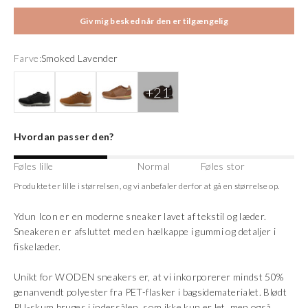
Giv mig besked når den er tilgængelig
Farve:
Smoked Lavender
Black
Brown Sugar
Caramel
Chocolate
Hvordan passer den?
Føles lille
Normal
Føles stor
Produktet er lille i størrelsen, og vi anbefaler derfor at gå en størrelse op.
Ydun Icon er en moderne sneaker lavet af tekstil og læder.
Sneakeren er afsluttet med en hælkappe i gummi og detaljer i
fiskelæder.
Unikt for WODEN sneakers er, at vi inkorporerer mindst 50%
genanvendt polyester fra PET-flasker i bagsidematerialet. Blødt
PU-skum bruges i indersålen, som ikke kun er let, men også