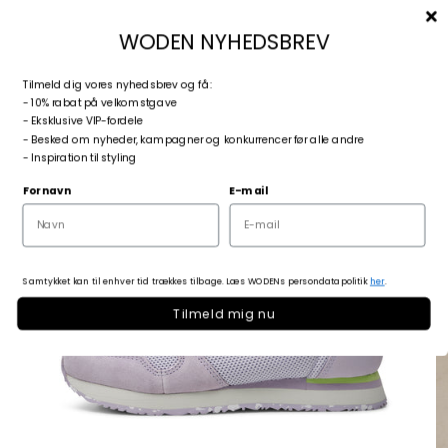
Spring til indhold
Menu
Søg
Log ind
Kurv
woden.dk
WODEN NYHEDSBREV
T
ilmeld dig vores nyhedsbrev og få:
Zoom
- 10% rabat på velkomstgave
- Eksklusive VIP-fordele
- Besked om nyheder, kampagner og konkurrencer før alle andre
- Inspiration til styling
Fornavn
E-mail
Samtykket kan til enhver tid trækkes tilbage. Læs WODENs persondatapolitik
her
.
Tilmeld mig nu