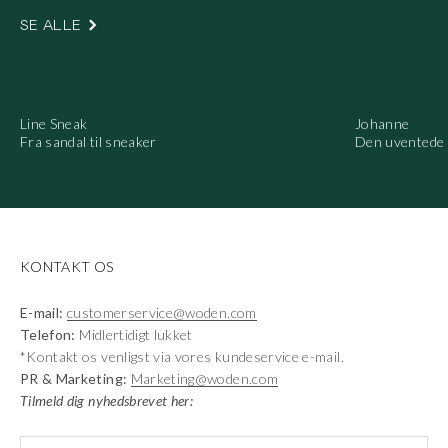
SE ALLE
Line Sneak
Johanne
Fra sandal til sneaker
Den uventede 
KONTAKT OS
E-mail:
customerservice@woden.com
Telefon:
Midlertidigt lukket
*Kontakt os venligst via vores kundeservice e-mail.
PR & Marketing:
Marketing@woden.com
Tilmeld dig nyhedsbrevet her: