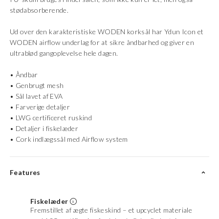
stødabsorberende.
Ud over den karakteristiske WODEN korksål har Ydun Icon et
WODEN airflow underlag for at sikre åndbarhed og giver en
ultrablød gangoplevelse hele dagen.
• Åndbar
• Genbrugt mesh
• Sål lavet af EVA
• Farverige detaljer
• LWG certificeret ruskind
• Detaljer i fiskelæder
• Cork indlægssål med Airflow system
Features
Fiskelæder
Fremstillet af ægte fiskeskind – et upcyclet materiale