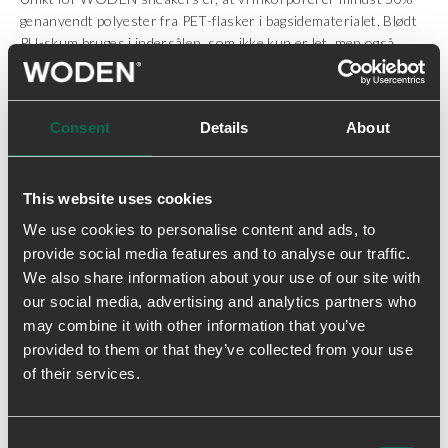
genanvendt polyester fra PET-flasker i bagsidematerialet. Blødt
PU-skum bruges i indersålen, som ikke kun er let, men også
stødabsorberende.
Sneakerens åndbarhed er sikret ved brug af et WODEN airflow
Consent
Details
About
underlag og en ydersål baseret på vores Natural Soft teknologi.
En teknologi designet til at sikre den bedst mulige komfort,
hvilket gør Sophie Salmon til en behagelig følgesvend på farten.
This website uses cookies
We use cookies to personalise content and ads, to
Levering & returnering
provide social media features and to analyse our traffic.
We also share information about your use of our site with
our social media, advertising and analytics partners who
may combine it with other information that you’ve
provided to them or that they’ve collected from your use
of their services.
Consent