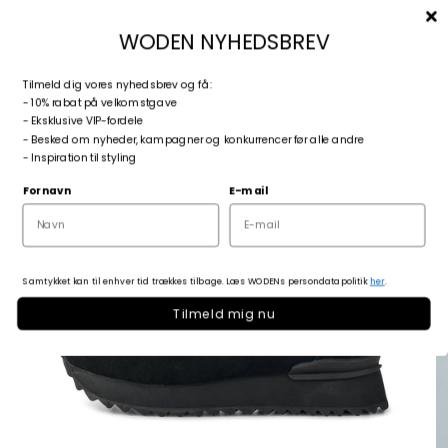
Spring til indhold
Menu
Søg
Log ind
Kurv
woden.dk
WODEN NYHEDSBREV
T
ilmeld dig vores nyhedsbrev og få:
Zoom
- 10% rabat på velkomstgave
- Eksklusive VIP-fordele
- Besked om nyheder, kampagner og konkurrencer før alle andre
- Inspiration til styling
Fornavn
E-mail
Samtykket kan til enhver tid trækkes tilbage. Læs WODENs persondatapolitik
her
.
Tilmeld mig nu