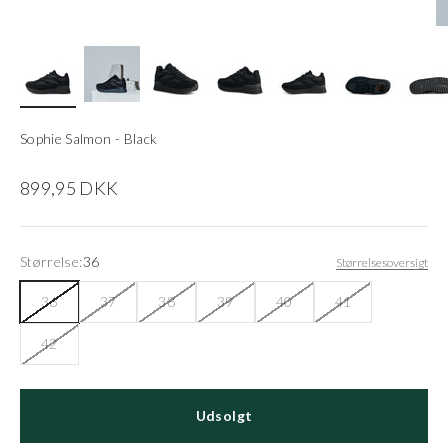
Sophie Salmon - Black
Salgspris
899,95 DKK
Størrelse:
36
Størrelsesoversigt
36
37
38
39
40
41
42
Udsolgt