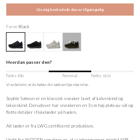
Giv mig besked når den er tilgængelig
Farve:
Black
Black
Black
Blanc de Blanc
Dark Olive
Hvordan passer den?
Føles lille
Normal
Føles stor
Vi anbefaler, at du køber din sædvanlige størrelse.
Sophie Salmon er en klassisk sneaker lavet af kalveskind og
lakseskind. Derudover har sneakeren en 3 cm høj plateau-sål og
flotte detaljer i fiskelæder på hælen.
Alt læder er fra LWG certificeret produktion.
Unikt for WODEN sneakers er, at vi inkorporerer mindst 50%