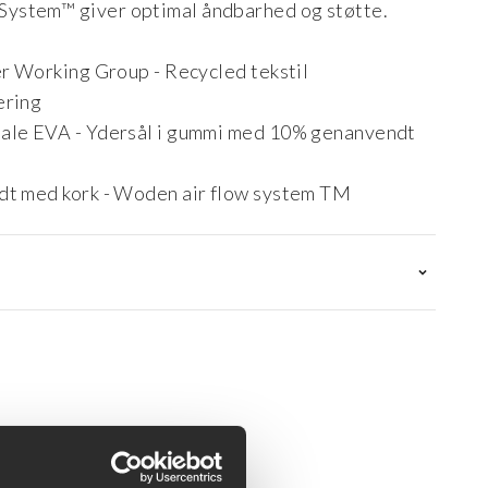
System™ giver optimal åndbarhed og støtte.
er Working Group - Recycled tekstil
ering
iale EVA - Ydersål i gummi med 10% genanvendt
ædt med kork - Woden air flow system TM