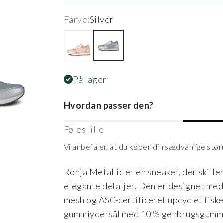
Farve:
Silver
Rose
Silver
På lager
Hvordan passer den?
Føles lille
Vi anbefaler, at du køber din sædvanlige stør
Ronja Metallic er en sneaker, der skille
elegante detaljer. Den er designet me
mesh og ASC-certificeret upcyclet fisk
gummiydersål med 10 % genbrugsgummi 