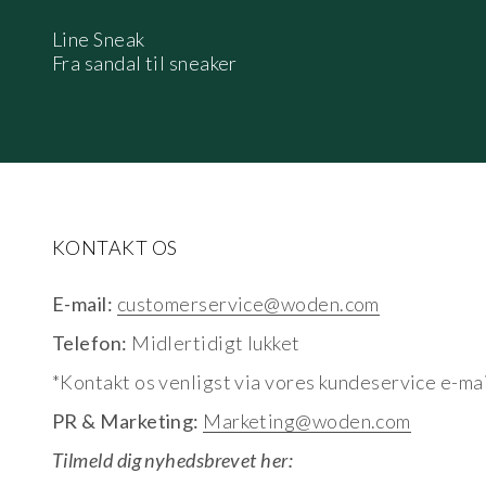
Line Sneak
Fra sandal til sneaker
KONTAKT OS
E-mail:
customerservice@woden.com
Telefon:
Midlertidigt lukket
*Kontakt os venligst via vores kundeservice e-mai
PR & Marketing:
Marketing@woden.com
Tilmeld dig nyhedsbrevet her: