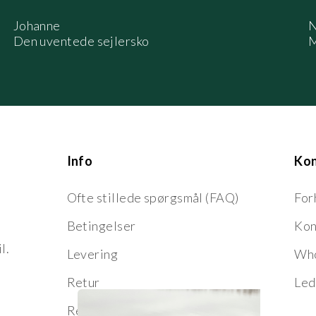
Johanne
N
Den uventede sejlersko
M
Info
Ko
Ofte stillede spørgsmål (FAQ)
For
Betingelser
Kon
l.
Levering
Who
Retur
Led
Reklamation