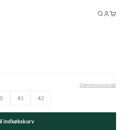
Søg
Log ind
Kurv
Størrelsesoversigt
0
41
42
til indkøbskurv