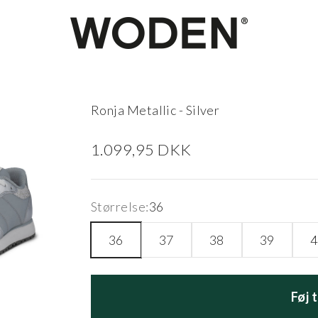
woden.dk
Ronja Metallic - Silver
Salgspris
1.099,95 DKK
Størrelse:
36
36
37
38
39
4
Føj 