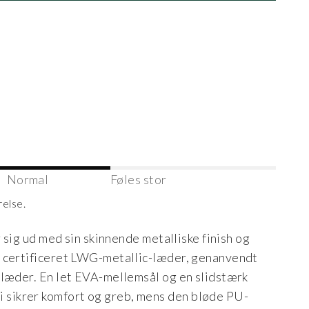
Normal
Føles stor
relse.
r sig ud med sin skinnende metalliske finish og
d certificeret LWG-metallic-læder, genanvendt
elæder. En let EVA-mellemsål og en slidstærk
sikrer komfort og greb, mens den bløde PU-