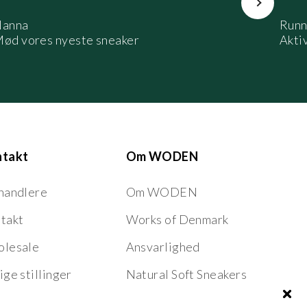
anna
Runn
ød vores nyeste sneaker
Aktiv
ntakt
Om WODEN
handlere
Om WODEN
takt
Works of Denmark
lesale
Ansvarlighed
ige stillinger
Natural Soft Sneakers
Nordic Fish Leather