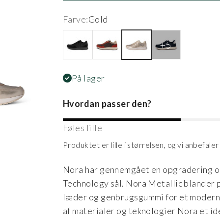
Farve:
Gold
Black
Rust
Gold
Navy
På lager
Hvordan passer den?
Føles lille
Produktet er lille i størrelsen, og vi anbefale
Nora har gennemgået en opgradering og
Technology sål. Nora Metallic blander 
læder og genbrugsgummi for et moderne 
af materialer og teknologier Nora et idee