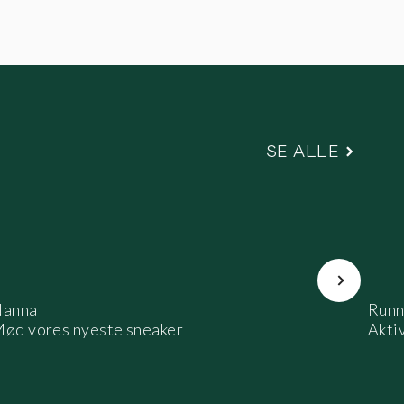
SE ALLE
Næste
anna
Runn
ød vores nyeste sneaker
Aktiv