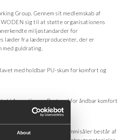
king Group. Gennem sit medlemskab af
 WODEN sig til at støtte organisationens
anerkendte miljøstandarder for
es læder fra læderproducenter, der er
n med guldrating.
lavet med holdbar PU-skum for komfort og
stet i Argentina og Portugal for åndbar komfort
 genbrugstekstiler. Alle gummisåler består af
About