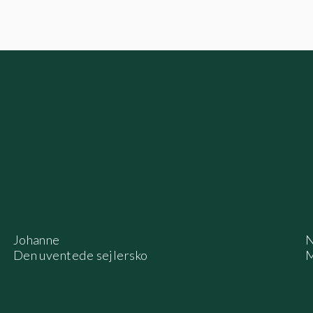
Johanne
N
Den uventede sejlersko
M