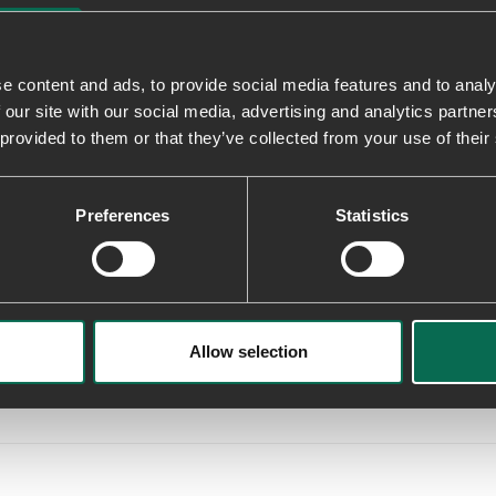
10% genbrugsgummi, og tekstilern
Levering & returnering
e content and ads, to provide social media features and to analy
 our site with our social media, advertising and analytics partn
 provided to them or that they’ve collected from your use of their
Preferences
Statistics
1
0
0
0
0
Allow selection