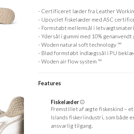
- Certificeret læder fra Leather Worki
- Upcyclet fiskelæder med ASC certific
- Formstøbt mellemsål i letvægtsmater
- Ydersål i gummi med 10% genanvendt
- Woden natural soft technology ™
- Blød formstøbt indlægssål i PU beklæ
- Woden air flow system ™
Features
Fiskelæder
Fremstillet af ægte fiskeskind – e
Islands fiskeriindustri, som både e
ansvarlig tilgang.