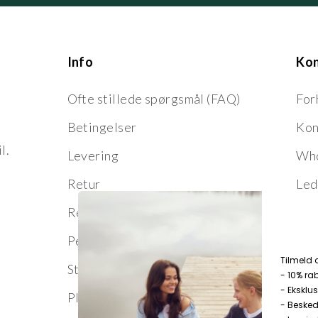
Info
Ko
Ofte stillede spørgsmål (FAQ)
For
Betingelser
Kon
l.
Levering
Who
Retur
Led
Reklamation
Persondata
T
ilmeld 
Størrelsesguide
- 10% ra
- Eksklus
Pleje og vedligeholdelse
- Besked