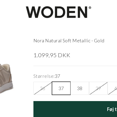
woden.dk
Nora Natural Soft Metallic - Gold
Salgspris
1.099,95 DKK
Størrelse:
37
36
37
38
39
4
Føj 