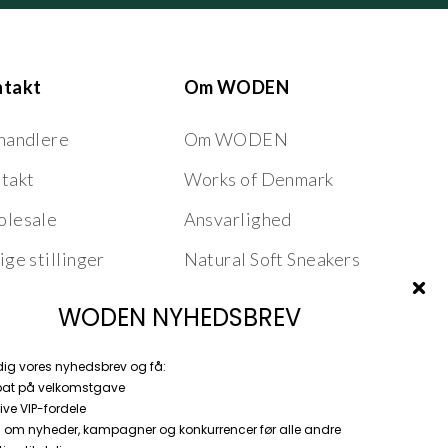
ntakt
Om WODEN
handlere
Om WODEN
takt
Works of Denmark
lesale
Ansvarlighed
ige stillinger
Natural Soft Sneakers
Nordic Fish Leather
WODEN NYHEDSBREV
Product Features
dig vores nyhedsbrev og få:
Stories
bat på velkomstgave
ive VIP-fordele
 om nyheder, kampagner og konkurrencer før alle andre