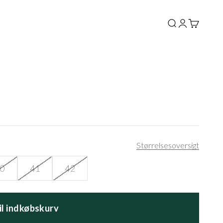
Søg
Log ind
Kurv
Størrelsesoversigt
0
41
42
til indkøbskurv