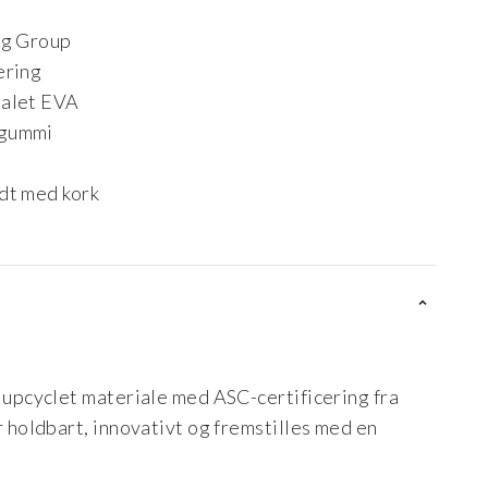
ng Group
ering
ialet EVA
 gummi
dt med kork
t upcyclet materiale med ASC-certificering fra
r holdbart, innovativt og fremstilles med en