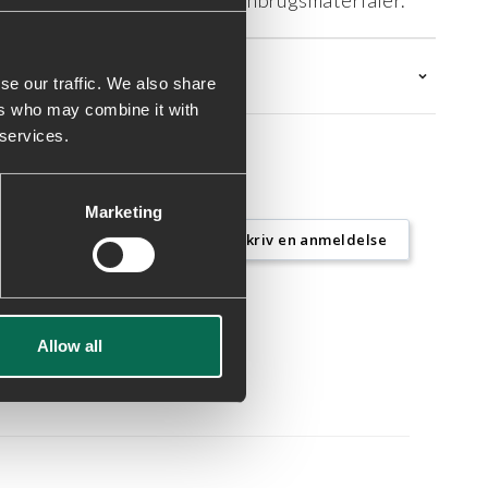
e indeholder mindst 50% genbrugsmaterialer.
se our traffic. We also share
ers who may combine it with
 services.
Marketing
Skriv en anmeldelse
Allow all