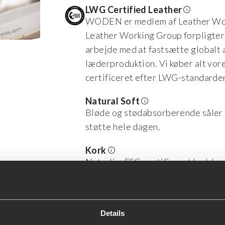
LWG Certified Leather
WODEN er medlem af Leather Wor
Leather Working Group forpligter
arbejde med at fastsætte globalt 
læderproduktion. Vi køber alt vor
certificeret efter LWG-standarde
Natural Soft
Bløde og stødabsorberende såler 
støtte hele dagen.
Kork
Naturlig, FSC-certificeret kork hø
med ansvarlighed.
Recycled Materials
Fremstillet med genbrugsgummi og
Details