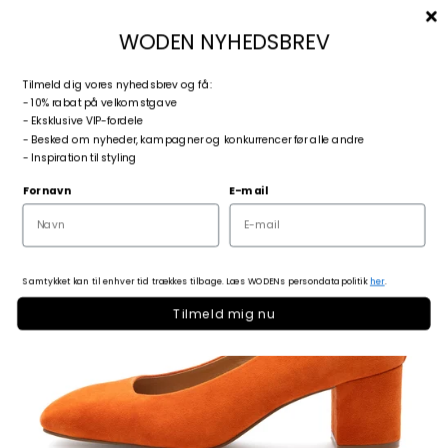
Spring til indhold
Menu
Søg
Log ind
Kurv
woden.dk
WODEN NYHEDSBREV
T
ilmeld dig vores nyhedsbrev og få:
Zoom
- 10% rabat på velkomstgave
- Eksklusive VIP-fordele
- Besked om nyheder, kampagner og konkurrencer før alle andre
- Inspiration til styling
Fornavn
E-mail
Samtykket kan til enhver tid trækkes tilbage. Læs WODENs persondatapolitik
her
.
Tilmeld mig nu