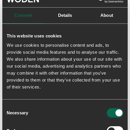
Fiskelæder
Fremstillet af ægte fiskeskind – et upcyclet materiale
Consent
Details
About
med ASC-certificering fra Islands fiskeriindustri, som
både er holdbart, innovativt og fremstilles med en
ansvarlig tilgang.
This website uses cookies
LWG Certified Leather
We use cookies to personalise content and ads, to
WODEN er medlem af Leather Working Group.
provide social media features and to analyse our traffic.
Gennem sit medlemskab af Leather Working Group
forpligter WODEN sig til at støtte organisationens
We also share information about your use of our site with
arbejde med at fastsætte globalt anerkendte
our social media, advertising and analytics partners who
miljøstandarder for læderproduktion. Vi køber alt
may combine it with other information that you’ve
vores læder fra læderproducenter, der er certificeret
provided to them or that they’ve collected from your use
efter LWG-standarden med guldrating.
of their services.
Natural Soft
Bløde og stødabsorberende såler lavet med holdbar
Consent
PU-skum for komfort og støtte hele dagen.
Necessary
Selection
Recycled Materials
Fremstillet med genbrugsgummi og genbrugstekstiler.