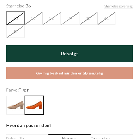
Størrelse:
36
Størrelsesoversigt
36
37
38
39
40
41
42
Udsolgt
Giv mig besked når den er tilgængelig
Farve:
Tiger
Taupe
Tiger
Hvordan passer den?
Føles lille
Normal
Føles stor