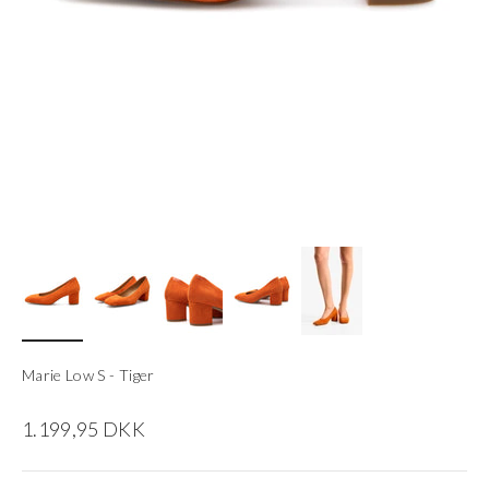
Marie Low S - Tiger
Salgspris
1.199,95 DKK