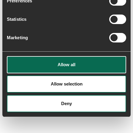
Preferences
Alle gummisåler består af 10% genbrugsgummi, og
tekstilerne indeholder mindst 50% genbrugsmaterialer.
Statistics
Levering & returnering
Marketing
Allow all
Allow selection
Skriv en anmeldelse
Deny