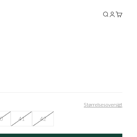
Søg
Log ind
Kurv
Størrelsesoversigt
0
41
42