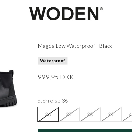
woden.dk
Magda Low Waterproof - Black
Waterproof
Salgspris
999,95 DKK
Størrelse:
36
36
37
38
39
4