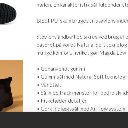
hælen. En karakteristik sål fuldender st
Blødt PU-skum bruges til støvlens inde
Støvlens åndbarhed sikres ved brug af
baseret på vores Natural Soft teknologi.
mulige komfort, hvilket gør Magda Low 
• Genanvendt gummi
• Gummisål med Natural Soft teknologi
• Vandtæt
• Sål med track mønster for bedre skri
• Fiskelæder detaljer
• Cork indlægssål med Airflow system