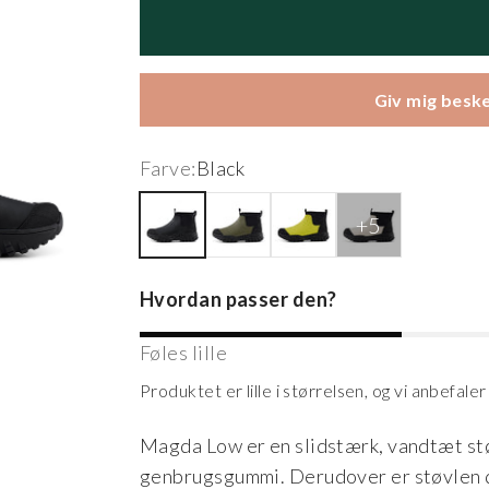
Giv mig beske
Farve:
Black
Black
Dark Olive
Neon Yellow
Oat Meal
Hvordan passer den?
Føles lille
Produktet er lille i størrelsen, og vi anbefale
Magda Low er en slidstærk, vandtæt st
genbrugsgummi. Derudover er støvlen d