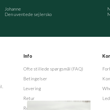
Johanne
N
Den uventede sejlersko
M
Info
Ko
Ofte stillede spørgsmål (FAQ)
For
Betingelser
Kon
l.
Levering
Who
Retur
Led
Reklamation