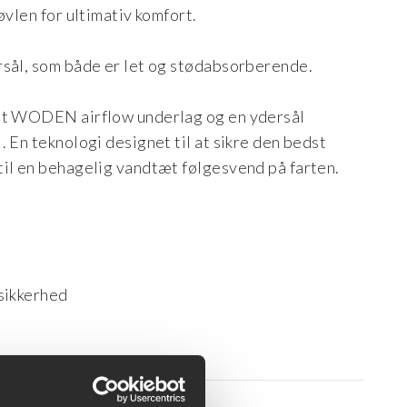
øvlen for ultimativ komfort.
rsål, som både er let og stødabsorberende.
 et WODEN airflow underlag og en ydersål
 En teknologi designet til at sikre den bedst
til en behagelig vandtæt følgesvend på farten.
dsikkerhed