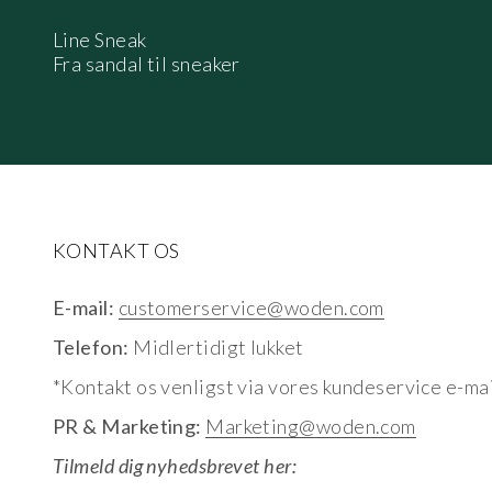
Line Sneak
Fra sandal til sneaker
KONTAKT OS
E-mail:
customerservice@woden.com
Telefon:
Midlertidigt lukket
*Kontakt os venligst via vores kundeservice e-mai
PR & Marketing:
Marketing@woden.com
Tilmeld dig nyhedsbrevet her: