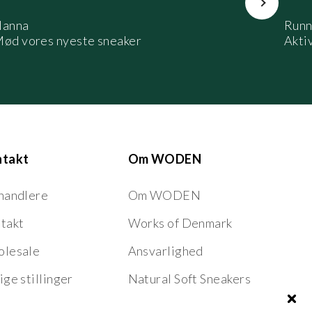
anna
Runn
ød vores nyeste sneaker
Aktiv
ntakt
Om WODEN
handlere
Om WODEN
takt
Works of Denmark
lesale
Ansvarlighed
ige stillinger
Natural Soft Sneakers
Nordic Fish Leather