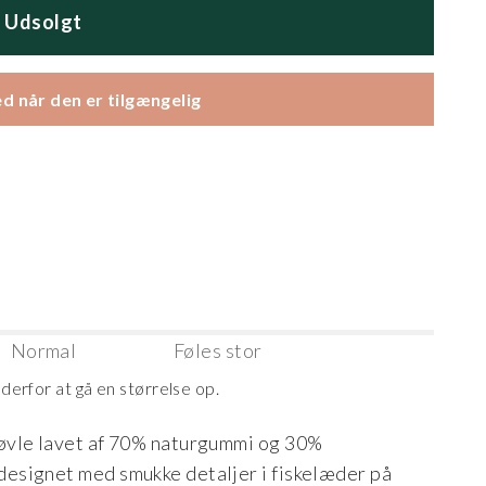
Udsolgt
d når den er tilgængelig
Normal
Føles stor
r derfor at gå en størrelse op.
øvle lavet af 70% naturgummi og 30%
esignet med smukke detaljer i fiskelæder på