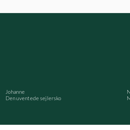
Johanne
N
Den uventede sejlersko
M