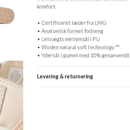
komfort.
• Certificeret læder fra LWG
• Anatomisk formet fodseng
• Letvægts mellemsål i PU
• Woden natural soft technology ™
• Ydersål i gummi med 10% genanvendt
Levering & returnering