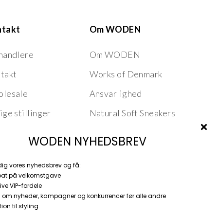
ntakt
Om WODEN
handlere
Om WODEN
takt
Works of Denmark
lesale
Ansvarlighed
ige stillinger
Natural Soft Sneakers
Nordic Fish Leather
WODEN NYHEDSBREV
Product Features
dig vores nyhedsbrev og få:
Stories
bat på velkomstgave
ive VIP-fordele
 om nyheder, kampagner og konkurrencer før alle andre
ion til styling