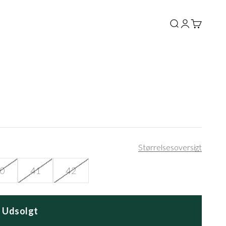
Søg
Log ind
Kurv
Størrelsesoversigt
0
41
42
Udsolgt