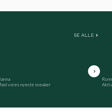
SE ALLE
Næste
anna
Runn
ød vores nyeste sneaker
Aktiv