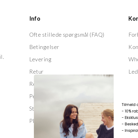
Info
Ko
Ofte stillede spørgsmål (FAQ)
For
Betingelser
Kon
l.
Levering
Who
Retur
Led
Reklamation
Persondata
T
ilmeld 
Størrelsesguide
- 10% ra
- Eksklus
Pleje og vedligeholdelse
- Besked
- Inspirat