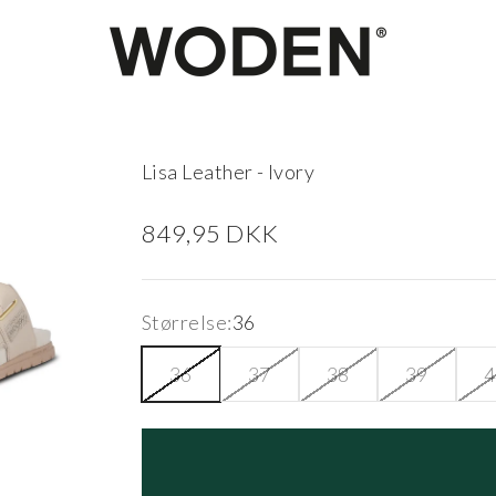
woden.dk
Lisa Leather - Ivory
Salgspris
849,95 DKK
Størrelse:
36
36
37
38
39
4