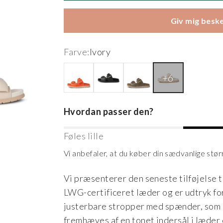
Giv mig beske
Farve:
Ivory
Tiger
Black
Dark Olive
Ivory
Hvordan passer den?
Føles lille
Vi anbefaler, at du køber din sædvanlige stør
Vi præsenterer den seneste tilføjelse ti
LWG-certificeret læder og er udtryk for
justerbare stropper med spænder, som 
fremhæves af en tonet indersål i læder 