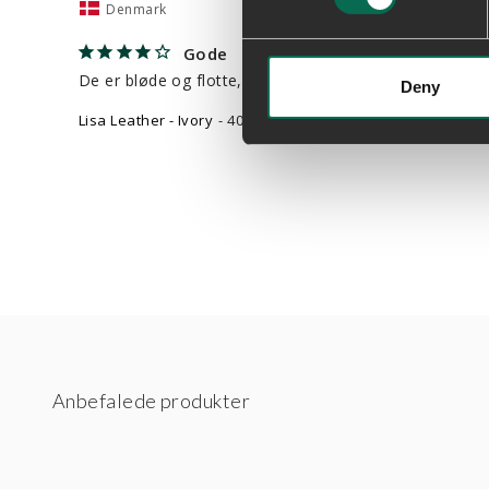
Denmark
Gode
De er bløde og flotte, dog lidt for store
Deny
Lisa Leather - Ivory
40