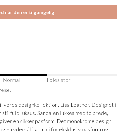
d når den er tilgængelig
Normal
Føles stor
relse.
l vores designkollektion, Lisa Leather. Designet i
 stilfuld luksus. Sandalen lukkes med to brede,
giver en sikker pasform. Det monokrome design
og en ydersål i gummi for eksklusiv pasform og