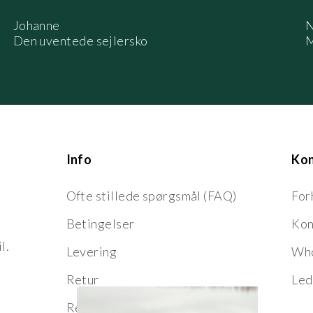
Johanne
N
Den uventede sejlersko
M
Info
Ko
Ofte stillede spørgsmål (FAQ)
For
Betingelser
Kon
l.
Levering
Who
Retur
Led
Reklamation