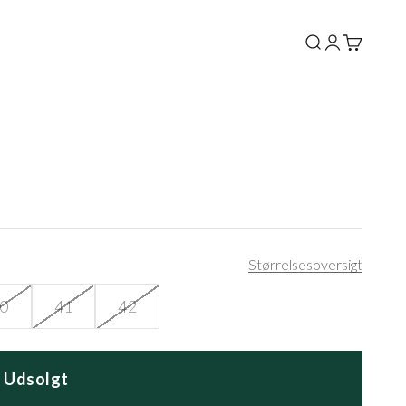
Søg
Log ind
Kurv
Størrelsesoversigt
0
41
42
Udsolgt