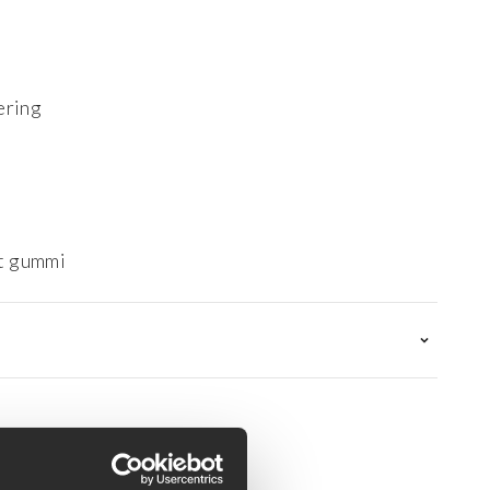
ering
t gummi