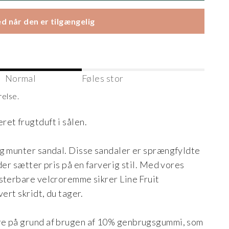
d når den er tilgængelig
Normal
Føles stor
relse.
et frugtduft i sålen.
og munter sandal. Disse sandaler er sprængfyldte
der sætter pris på en farverig stil. Med vores
sterbare velcroremme sikrer Line Fruit
ert skridt, du tager.
re på grund af brugen af 10% genbrugsgummi, som