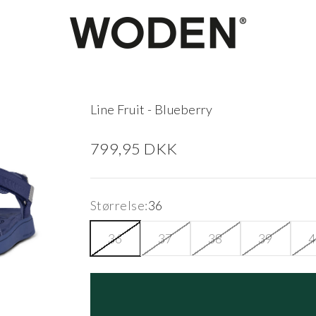
woden.dk
Line Fruit - Blueberry
Salgspris
799,95 DKK
Størrelse:
36
36
37
38
39
4