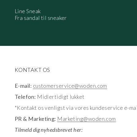
Line Sneak
Fra sandal til sneaker
KONTAKT OS
E-mail:
customerservice@woden.com
Telefon:
Midlertidigt lukket
*Kontakt os venligst via vores kundeservice e-mai
PR & Marketing:
Marketing@woden.com
Tilmeld dig nyhedsbrevet her: