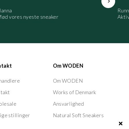
anna
Runn
ød vores nyeste sneaker
Aktiv
ntakt
Om WODEN
handlere
Om WODEN
takt
Works of Denmark
lesale
Ansvarlighed
ige stillinger
Natural Soft Sneakers
Nordic Fish Leather