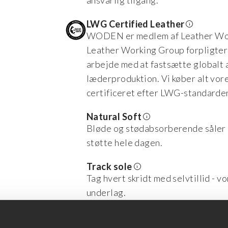
ansvarlig tilgang.
LWG Certified Leather
WODEN er medlem af Leather Wor
Leather Working Group forpligter
arbejde med at fastsætte globalt 
læderproduktion. Vi køber alt vor
certificeret efter LWG-standarde
Natural Soft
Bløde og stødabsorberende såler 
støtte hele dagen.
Track sole
Tag hvert skridt med selvtillid - 
underlag.
Lightweight