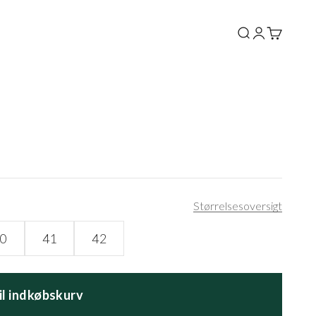
Søg
Log ind
Kurv
Størrelsesoversigt
0
41
42
til indkøbskurv