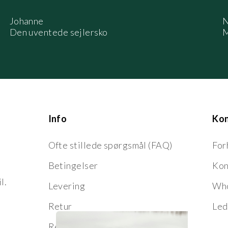
Johanne
N
Den uventede sejlersko
M
Info
Ko
Ofte stillede spørgsmål (FAQ)
For
Betingelser
Kon
l.
Levering
Who
Retur
Led
Reklamation