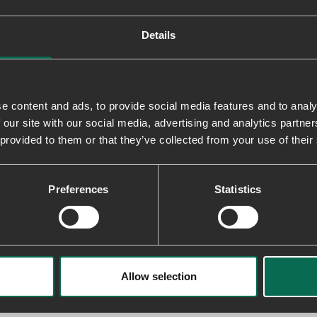
Fremstillet med EVA-mellemsåler 
letteste modeller vejer kun 255g.
Details
Recycled Materials
Fremstillet med genbrugsgummi og
10% genbrugsgummi, og tekstilern
e content and ads, to provide social media features and to analy
 our site with our social media, advertising and analytics partn
Levering & returnering
 provided to them or that they’ve collected from your use of their
Preferences
Statistics
1
0
0
Allow selection
0
0