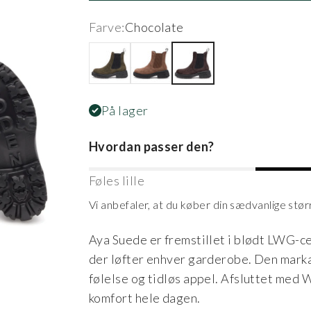
Farve:
Chocolate
Dark Olive
Sepia
Chocolate
På lager
Hvordan passer den?
Føles lille
Vi anbefaler, at du køber din sædvanlige stør
Aya Suede er fremstillet i blødt LWG-cer
der løfter enhver garderobe. Den marka
følelse og tidløs appel. Afsluttet me
komfort hele dagen.