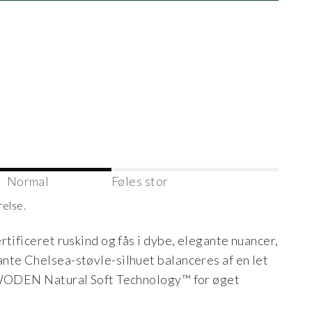
Normal
Føles stor
relse.
tificeret ruskind og fås i dybe, elegante nuancer,
nte Chelsea-støvle-silhuet balanceres af en let
d WODEN Natural Soft Technology™ for øget