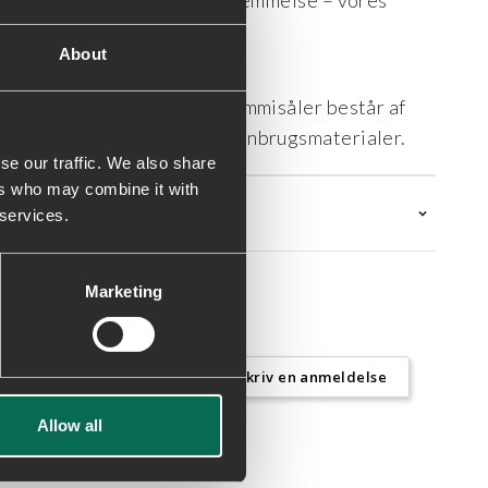
og mesh for en ultralet fornemmelse – vores
About
 genbrugstekstiler. Alle gummisåler består af
e indeholder mindst 50% genbrugsmaterialer.
se our traffic. We also share
ers who may combine it with
 services.
Marketing
Skriv en anmeldelse
Allow all