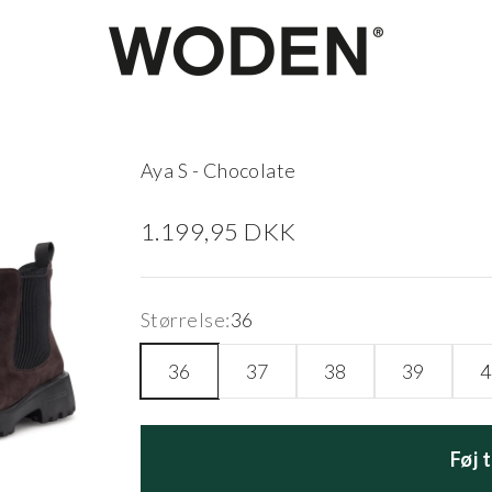
woden.dk
Aya S - Chocolate
Salgspris
1.199,95 DKK
Størrelse:
36
36
37
38
39
4
Føj 