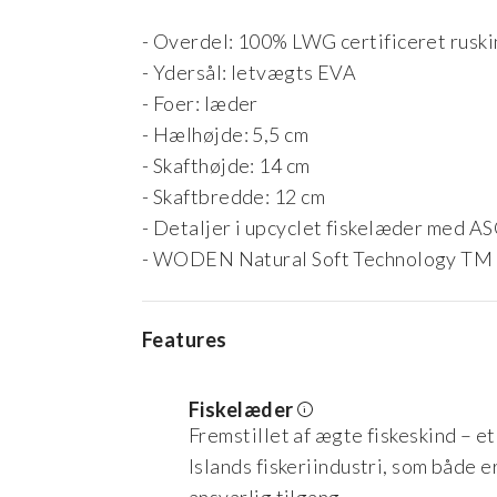
- Overdel: 100% LWG certificeret rusk
- Ydersål: letvægts EVA
- Foer: læder
- Hælhøjde: 5,5 cm
- Skafthøjde: 14 cm
- Skaftbredde: 12 cm
- Detaljer i upcyclet fiskelæder med AS
- WODEN Natural Soft Technology TM
Features
Fiskelæder
Fremstillet af ægte fiskeskind – e
Islands fiskeriindustri, som både e