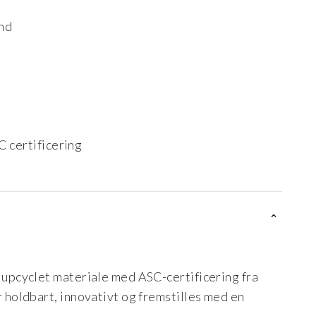
ind
C certificering
t upcyclet materiale med ASC-certificering fra
r holdbart, innovativt og fremstilles med en