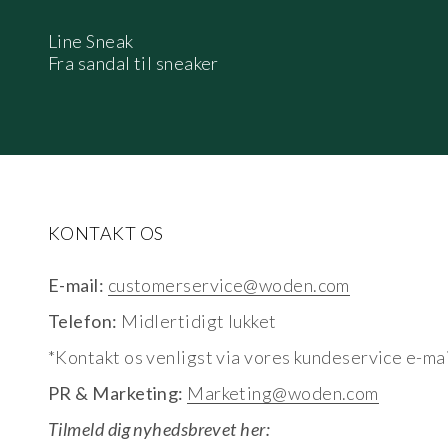
Line Sneak
Fra sandal til sneaker
KONTAKT OS
E-mail:
customerservice@woden.com
Telefon:
Midlertidigt lukket
*Kontakt os venligst via vores kundeservice e-mai
PR & Marketing:
Marketing@woden.com
Tilmeld dig nyhedsbrevet her: