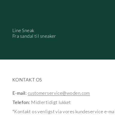
Line Sneak
Fra sandal til sneaker
KONTAKT OS
E-mail:
customerservice@woden.com
Telefon:
Midlertidigt lukket
*Kontakt os venligst via vores kundeservice e-mai