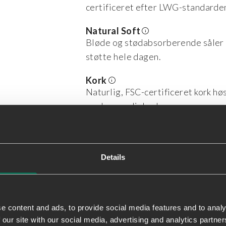
certificeret efter LWG-standarde
Natural Soft
Bløde og stødabsorberende såler 
støtte hele dagen.
Kork
Naturlig, FSC-certificeret kork hø
med ansvarlighed.
Varm
Foret med blød, isolerende pels, d
koldeste dage.
Details
Track sole
Tag hvert skridt med selvtillid - 
underlag.
e content and ads, to provide social media features and to analy
 our site with our social media, advertising and analytics partn