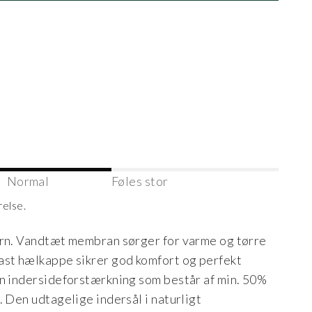
Normal
Føles stor
relse.
ørn. Vandtæt membran sørger for varme og tørre
ast hælkappe sikrer god komfort og perfekt
en indersideforstærkning som består af min. 50%
. Den udtagelige indersål i naturligt