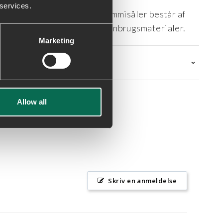
 services.
 genbrugstekstiler. Alle gummisåler består af
e indeholder mindst 50% genbrugsmaterialer.
Marketing
Allow all
Skriv en anmeldelse