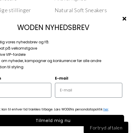
ige stillinger
Natural Soft Sneakers
Nordic Fish Leather
WODEN NYHEDSBREV
Product Features
dig vores nyhedsbrev og få:
Stories
bat på velkomstgave
ive VIP-fordele
 om nyheder, kampagner og konkurrencer før alle andre
ion til styling
n
E-mail
Danmark (DKK kr.)
 kan til enhver tid trækkes tilbage. Læs WODENs persondatapolitik
her
.
Tilmeld mig nu
Fortryd aftalen