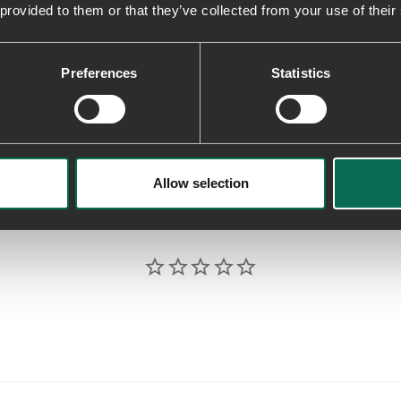
Recycled Materials
 provided to them or that they’ve collected from your use of their
Fremstillet med genbrugsgummi og
10% genbrugsgummi, og tekstilern
Preferences
Statistics
Levering & returnering
Allow selection