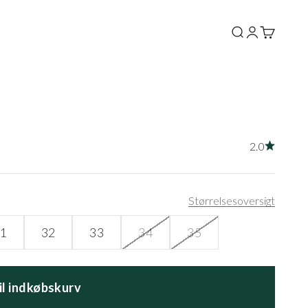
Søg
Log ind
Kurv
2.0
Størrelsesoversigt
1
32
33
34
35
til indkøbskurv