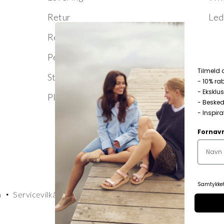
Retur
Led
Reklamation
Persondata
T
ilmeld 
Størrelsesguide
- 10% ra
- Eksklus
Pleje og vedligeholdelse
- Besked
- Inspirat
Fornav
Samtykket
a
Servicevilkår
Leveringspolitik