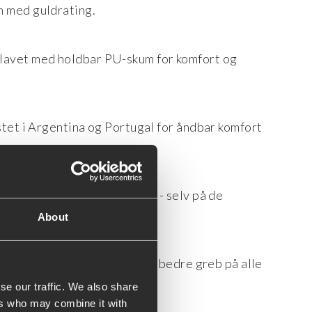
n med guldrating.
lavet med holdbar PU-skum for komfort og
stet i Argentina og Portugal for åndbar komfort
er holder dine fødder varme - selv på de
About
vores såler med mønster giver bedre greb på alle
se our traffic. We also share
ers who may combine it with