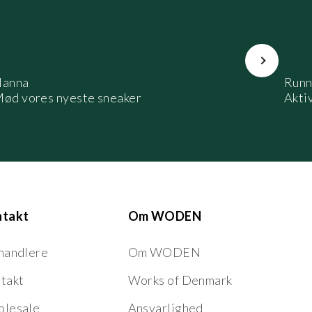
Næste
anna
Runn
ød vores nyeste sneaker
Aktiv
ntakt
Om WODEN
handlere
Om WODEN
takt
Works of Denmark
lesale
Ansvarlighed