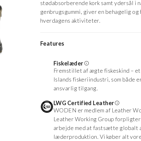
stødabsorberende kork samt ydersål i
genbrugsgummi, giver en behagelig og ho
hverdagens aktiviteter.
Features
Fiskelæder
Fremstillet af ægte fiskeskind – e
Islands fiskeriindustri, som både e
ansvarlig tilgang.
LWG Certified Leather
WODEN er medlem af Leather Wor
Leather Working Group forpligter
arbejde med at fastsætte globalt 
læderproduktion. Vi køber alt vor