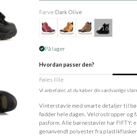
Farve:
Dark Olive
Apple Butter Mix
Autumn Blaze
Brown/Grey
Black
På lager
Hvordan passer den?
Føles lille
Vi anbefaler, at du køber din sædvanlige stør
Vinterstøvle med smarte detaljer til b
fødder hele dagen. Velcrostropper og f
pasform. Alle børnestøvler har FIFTY: 
genanvendt polyester fra plastikflasker