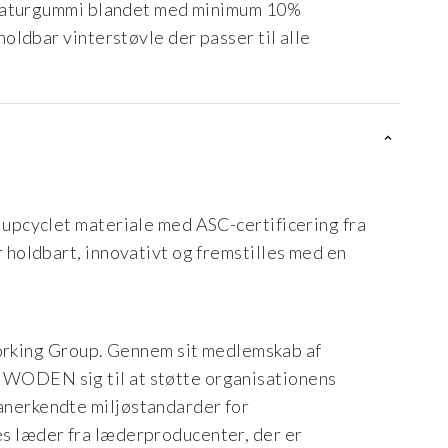
 naturgummi blandet med minimum 10%
ldbar vinterstøvle der passer til alle
t upcyclet materiale med ASC-certificering fra
r holdbart, innovativt og fremstilles med en
king Group. Gennem sit medlemskab af
 WODEN sig til at støtte organisationens
anerkendte miljøstandarder for
es læder fra læderproducenter, der er