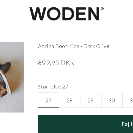
woden.dk
Adrian Boot Kids - Dark Olive
Salgspris
899,95 DKK
Størrelse:
27
27
28
29
30
3
Føj 