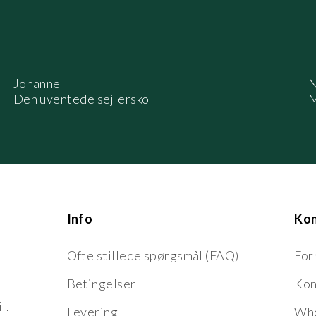
Johanne
N
Den uventede sejlersko
M
Info
Ko
Ofte stillede spørgsmål (FAQ)
For
Betingelser
Kon
l.
Levering
Who