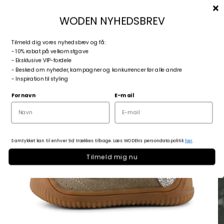
Spring til indhold
Menu
Søg
Log ind
Kurv
woden.dk
WODEN NYHEDSBREV
T
ilmeld dig vores nyhedsbrev og få:
Zoom
- 10% rabat på velkomstgave
- Eksklusive VIP-fordele
- Besked om nyheder, kampagner og konkurrencer før alle andre
- Inspiration til styling
Fornavn
E-mail
Samtykket kan til enhver tid trækkes tilbage. Læs WODENs persondatapolitik
her
.
Tilmeld mig nu