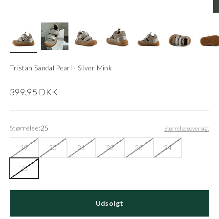
Tristan Sandal Pearl - Silver Mink
Salgspris
399,95 DKK
Størrelse:
25
Størrelsesoversigt
19
20
21
22
23
24
25
Udsolgt