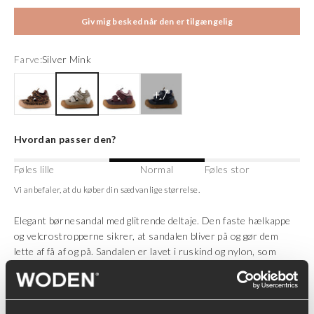
Giv mig besked når den er tilgængelig
Farve:
Silver Mink
Leopard
Silver Mink
Zephyr
Navy
Hvordan passer den?
Føles lille
Normal
Føles stor
Vi anbefaler, at du køber din sædvanlige størrelse.
Elegant børnesandal med glitrende deltaje. Den faste hælkappe
og velcrostropperne sikrer, at sandalen bliver på og gør dem
lette af få af og på. Sandalen er lavet i ruskind og nylon, som
sikrer et åndbart miljø og god pasform.