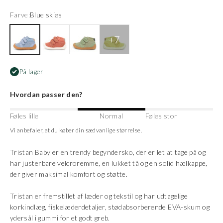
Farve:
Blue skies
Blue skies
Canyon Rose
Dusty Olive
Lemongrass
På lager
Hvordan passer den?
Føles lille
Normal
Føles stor
Vi anbefaler, at du køber din sædvanlige størrelse.
Tristan Baby er en trendy begyndersko, der er let at tage på og
har justerbare velcroremme, en lukket tå og en solid hælkappe,
der giver maksimal komfort og støtte.
Tristan er fremstillet af læder og tekstil og har udtagelige
korkindlæg, fiskelæderdetaljer, stødabsorberende EVA-skum og
ydersål i gummi for et godt greb.