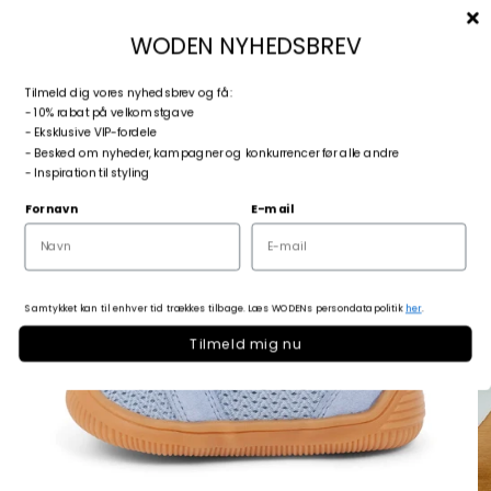
Spring til indhold
Menu
Søg
Log ind
Kurv
woden.dk
WODEN NYHEDSBREV
T
ilmeld dig vores nyhedsbrev og få:
Zoom
- 10% rabat på velkomstgave
- Eksklusive VIP-fordele
- Besked om nyheder, kampagner og konkurrencer før alle andre
- Inspiration til styling
Fornavn
E-mail
Samtykket kan til enhver tid trækkes tilbage. Læs WODENs persondatapolitik
her
.
Tilmeld mig nu