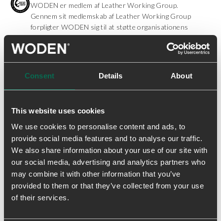
WODEN er medlem af Leather Working Group.
Gennem sit medlemskab af Leather Working Group
forpligter WODEN sig til at støtte organisationens
arbejde med at fastsætte globalt anerkendte
miljøstandarder for læderproduktion. Vi køber alt
vores læder fra læderproducenter, der er certificeret
efter LWG-standarden med guldrating.
Consent
Details
About
Natural Soft
Bløde og stødabsorberende såler lavet med holdbar
This website uses cookies
PU-skum for komfort og støtte hele dagen.
We use cookies to personalise content and ads, to
Åndbar
provide social media features and to analyse our traffic.
Air Flow System™ og materialer i mesh lader dine
We also share information about your use of our site with
fødder ånde - perfekt til aktive dage og varmt vejr.
our social media, advertising and analytics partners who
Kork
may combine it with other information that you’ve
Naturlig, FSC-certificeret kork høstet i Argentina og
provided to them or that they’ve collected from your use
Portugal for åndbar komfort med ansvarlighed.
of their services.
Track sole