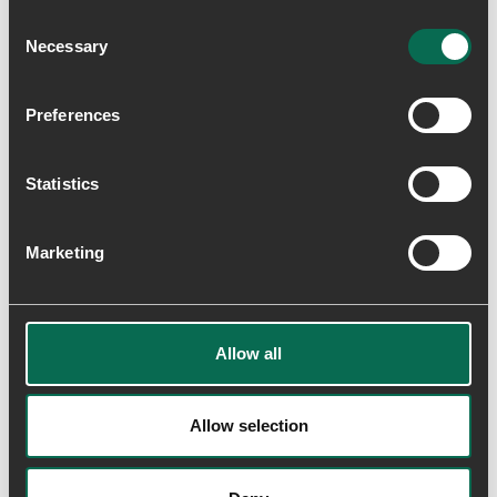
Tag hvert skridt med selvtillid - vores såler med
Consent
mønster giver bedre greb på alle underlag.
Necessary
Selection
Recycled Materials
Fremstillet med genbrugsgummi og genbrugstekstiler.
Preferences
Alle gummisåler består af 10% genbrugsgummi, og
tekstilerne indeholder mindst 50% genbrugsmaterialer.
Statistics
Lightweight
Fremstillet med EVA-mellemsåler og mesh for en
ultralet fornemmelse – vores letteste modeller vejer
Marketing
kun 255g.
Levering & returnering
Allow all
Allow selection