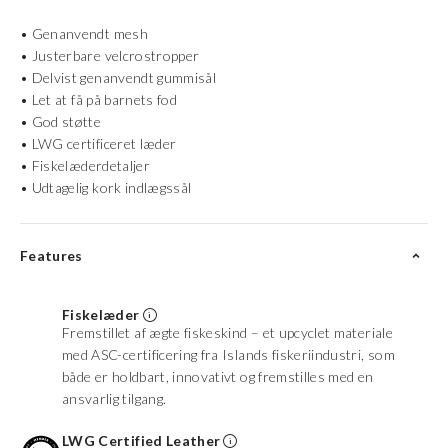
• Genanvendt mesh
• Justerbare velcrostropper
• Delvist genanvendt gummisål
• Let at få på barnets fod
• God støtte
• LWG certificeret læder
• Fiskelæderdetaljer
• Udtagelig kork indlægssål
Features
Fiskelæder
Fremstillet af ægte fiskeskind – et upcyclet materiale
med ASC-certificering fra Islands fiskeriindustri, som
både er holdbart, innovativt og fremstilles med en
ansvarlig tilgang.
LWG Certified Leather