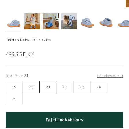
Tristan Baby - Blue skies
Salgspris
499,95 DKK
Størrelse:
21
Størrelsesoversigt
19
20
21
22
23
24
25
Føj til indkøbskurv