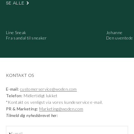
SE ALLE
Line Sneak
Johanne
Fra sandal til sneaker
Den uventede 
KONTAKT OS
E-mail:
customerservice@woden.com
Telefon:
Midlertidigt lukket
*Kontakt os venligst via vores kundeservice e-mail.
PR & Marketing:
Marketing@woden.com
Tilmeld dig nyhedsbrevet her:
Abonnér
E-mail