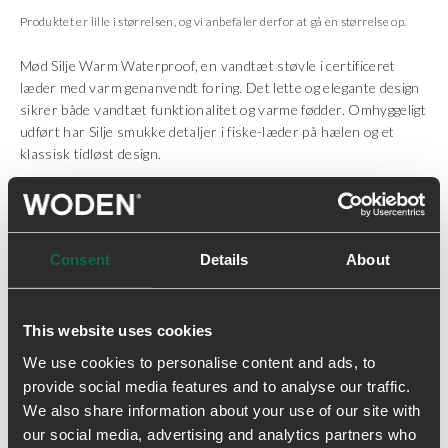
Produktet er lille i størrelsen, og vi anbefaler derfor at gå en størrelse op.
Mød Silje Warm Waterproof, en vandtæt støvle i certificeret
læder med varm genanvendt foring. Det lette og elegante design
sikrer både vandtæt funktionalitet og varme fødder. Omhyggeligt
udført har Silje smukke detaljer i fiske-læder på hælen og et
klassisk tidløst design.
Pasform: Silje Warm har en lidt smallere pasform da det varme
foer giver et tætsiddende design.
Consent
Details
About
- Certificeret læder fra LWG
- Varmt foer i 100% geanvendt polyester
- Upcyclet fiskelæder med MSC certificering
- Vandtæt med Cosmo™ membran
This website uses cookies
- Formstøbt mellemsål i letvægtsmaterialet EVA
We use cookies to personalise content and ads, to
- Ydersål i gummi med 10% genanvendt gummi
provide social media features and to analyse our traffic.
- Blød formstøbt indlægssål i PU beklædt med kork
We also share information about your use of our site with
- WODEN Natural soft technology ™
our social media, advertising and analytics partners who
- Woden air flow system ™