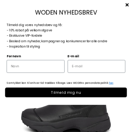
Spring til indhold
Menu
Søg
Log ind
Kurv
woden.dk
WODEN NYHEDSBREV
T
ilmeld dig vores nyhedsbrev og få:
Zoom
- 10% rabat på velkomstgave
- Eksklusive VIP-fordele
- Besked om nyheder, kampagner og konkurrencer før alle andre
- Inspiration til styling
Fornavn
E-mail
Samtykket kan til enhver tid trækkes tilbage. Læs WODENs persondatapolitik
her
.
Tilmeld mig nu