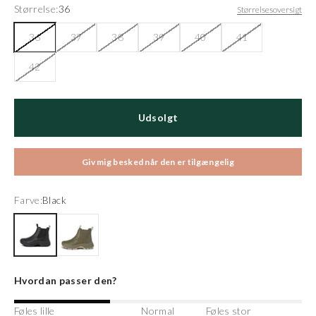
Størrelse:
36
Størrelsesoversigt
36
37
38
39
40
41
42
Udsolgt
Giv mig besked når den er tilgængelig
Farve:
Black
Black
Dark Olive
Hvordan passer den?
Føles lille
Normal
Føles stor