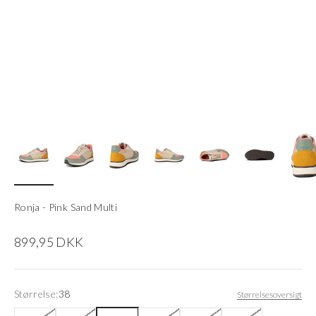
Ronja - Pink Sand Multi
Salgspris
899,95 DKK
Størrelse:
38
Størrelsesoversigt