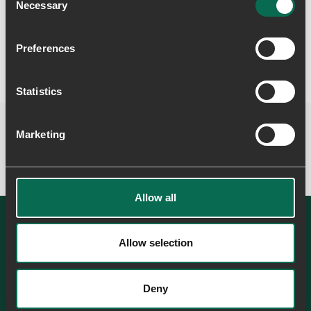
Levering & returnering
Necessary
Selection
Preferences
Statistics
Marketing
Allow all
Allow selection
SE ALLE
Deny