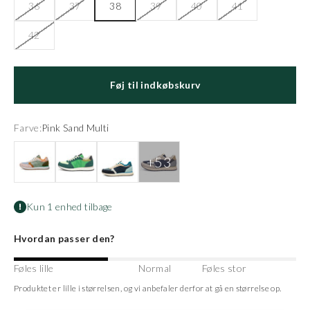
36
37
38
39
40
41
42
Føj til indkøbskurv
Farve:
Pink Sand Multi
Algae Multi
Apple Green Multi
Arctic Ocean
Autumn Grey Multi
Kun 1 enhed tilbage
Hvordan passer den?
Føles lille
Normal
Føles stor
Produktet er lille i størrelsen, og vi anbefaler derfor at gå en størrelse op.