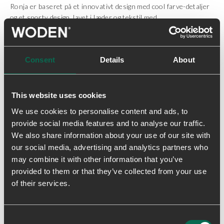
Ronja er baseret på et innovativt design med cool farve-detaljer
og et sporty design, lavet i læder og tekstil med
fiskelæderdetaljer på hælen.
Alt læder er fra LWG certificeret produktion.
Consent
Details
About
Blødt PU-skum bruges til indersålen, som både er let og
stødabsorberende.
This website uses cookies
Ud over den karakteristiske WODEN korksål har Ronja en
We use cookies to personalise content and ads, to
WODEN airflow indersål for at sikre åndbarhed og giver en
provide social media features and to analyse our traffic.
ultrablød gangoplevelse hele dagen.
We also share information about your use of our site with
our social media, advertising and analytics partners who
• Genanvendte tekstiler
may combine it with other information that you’ve
• Formstøbt sål i EVA
provided to them or that they’ve collected from your use
• LWG certificeret læder
• Fiskelæder detaljer
of their services.
• Cork indlægssål med WODEN Air Flow System™
Consent