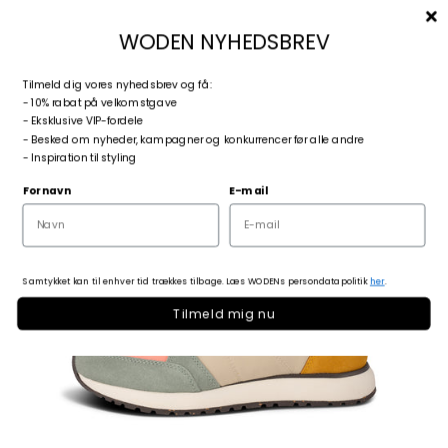
Spring til indhold
Menu
Søg
Log ind
Kurv
woden.dk
WODEN NYHEDSBREV
T
ilmeld dig vores nyhedsbrev og få:
Zoom
- 10% rabat på velkomstgave
- Eksklusive VIP-fordele
- Besked om nyheder, kampagner og konkurrencer før alle andre
- Inspiration til styling
Fornavn
E-mail
Samtykket kan til enhver tid trækkes tilbage. Læs WODENs persondatapolitik
her
.
Tilmeld mig nu