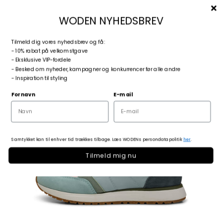
Spring til indhold
Menu
Søg
Log ind
Kurv
woden.dk
WODEN NYHEDSBREV
T
ilmeld dig vores nyhedsbrev og få:
Zoom
- 10% rabat på velkomstgave
- Eksklusive VIP-fordele
- Besked om nyheder, kampagner og konkurrencer før alle andre
- Inspiration til styling
Fornavn
E-mail
Samtykket kan til enhver tid trækkes tilbage. Læs WODENs persondatapolitik
her
.
Tilmeld mig nu