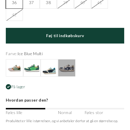
36
37
38
39
40
41
42
Føj til indkøbskurv
Farve:
Ice Blue Multi
Algae Multi
Apple Green Multi
Arctic Ocean
Autumn Grey Multi
På lager
Hvordan passer den?
Føles lille
Normal
Føles stor
Produktet er lille i størrelsen, og vi anbefaler derfor at gå en størrelse op.