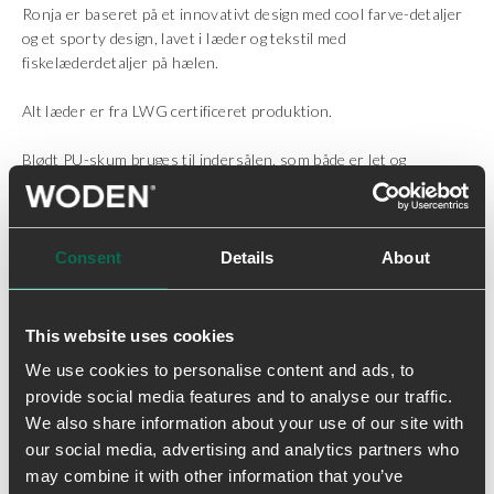
Ronja er baseret på et innovativt design med cool farve-detaljer
og et sporty design, lavet i læder og tekstil med
fiskelæderdetaljer på hælen.
Alt læder er fra LWG certificeret produktion.
Blødt PU-skum bruges til indersålen, som både er let og
stødabsorberende.
Ud over den karakteristiske WODEN korksål har Ronja en
WODEN airflow indersål for at sikre åndbarhed og giver en
Consent
Details
About
ultrablød gangoplevelse hele dagen.
• Genanvendte tekstiler
This website uses cookies
• Formstøbt sål i EVA
We use cookies to personalise content and ads, to
• LWG certificeret læder
provide social media features and to analyse our traffic.
• Fiskelæder detaljer
We also share information about your use of our site with
• Cork indlægssål med WODEN Air Flow System™
our social media, advertising and analytics partners who
may combine it with other information that you’ve