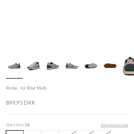
Ronja - Ice Blue Multi
Salgspris
899,95 DKK
Størrelse:
36
Størrelsesoversigt