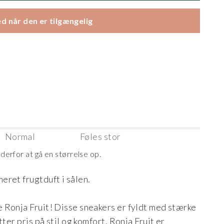
d når den er tilgængelig
Normal
Føles stor
r derfor at gå en størrelse op.
ret frugtduft i sålen.
 Ronja Fruit! Disse sneakers er fyldt med stærke
ter pris på stil og komfort. Ronja Fruit er