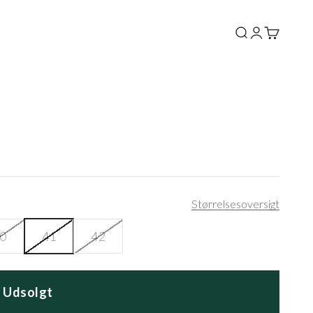
Søg
Log ind
Kurv
Størrelsesoversigt
0
41
42
Udsolgt