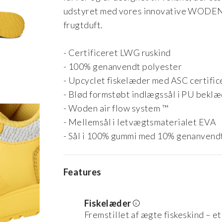
udstyret med vores innovative WODEN-a
frugtduft.
- Certificeret LWG ruskind
- 100% genanvendt polyester
- Upcyclet fiskelæder med ASC certific
- Blød formstøbt indlægssål i PU beklæ
- Woden air flow system ™
- Mellemsål i letvægtsmaterialet EVA
- Sål i 100% gummi med 10% genanvend
Features
Fiskelæder
Fremstillet af ægte fiskeskind – e