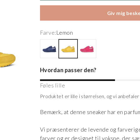
Giv mig beske
Farve:
Lemon
Blueberry
Lemon
Pitaya
Hvordan passer den?
Føles lille
Produktet er lille i størrelsen, og vi anbefale
Bemærk, at denne sneaker har en parfume
Vi præsenterer de levende og farverige
farver og er designet til voksne, der sæt