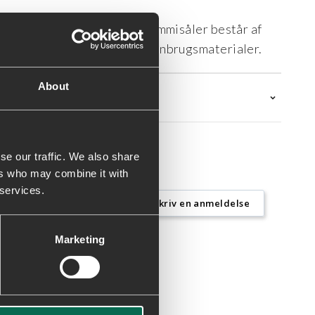
 genbrugstekstiler. Alle gummisåler består af
e indeholder mindst 50% genbrugsmaterialer.
About
se our traffic. We also share
ers who may combine it with
 services.
Skriv en anmeldelse
Marketing