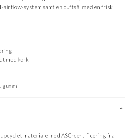
irflow-system samt en duftsål med en frisk
ering
dt med kork
t gummi
t upcyclet materiale med ASC-certificering fra