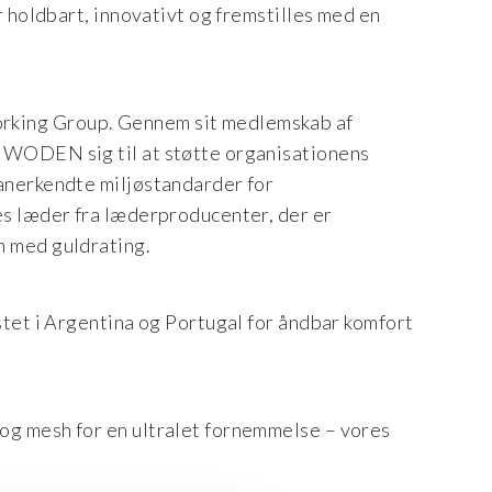
r holdbart, innovativt og fremstilles med en
king Group. Gennem sit medlemskab af
 WODEN sig til at støtte organisationens
anerkendte miljøstandarder for
es læder fra læderproducenter, der er
n med guldrating.
stet i Argentina og Portugal for åndbar komfort
og mesh for en ultralet fornemmelse – vores