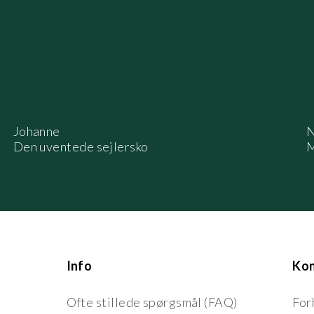
Johanne
N
Den uventede sejlersko
M
Info
Ko
Ofte stillede spørgsmål (FAQ)
For