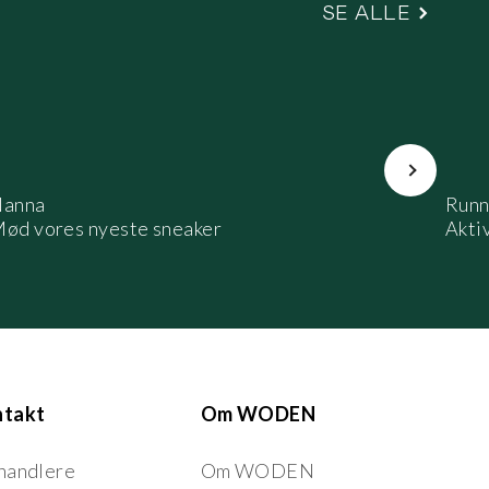
SE ALLE
Næste
anna
Runn
ød vores nyeste sneaker
Aktiv
ntakt
Om WODEN
handlere
Om WODEN