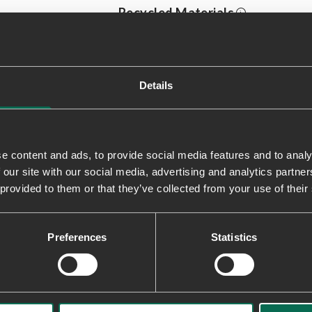
Recycled Materials
Fremstillet med genbrugsgummi og
10% genbrugsgummi, og tekstilern
Details
Levering & returnering
e content and ads, to provide social media features and to analy
 our site with our social media, advertising and analytics partn
 provided to them or that they’ve collected from your use of their
2
0
0
Preferences
Statistics
0
0