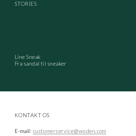
Line Sneak
Fra sandal til sneaker
KONTAKT OS
E-mail:
customerservice@woden.com