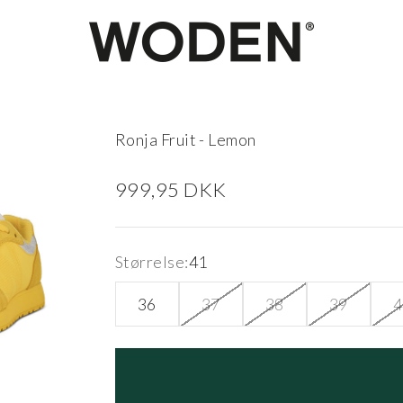
woden.dk
Ronja Fruit - Lemon
Salgspris
999,95 DKK
Størrelse:
41
36
37
38
39
4