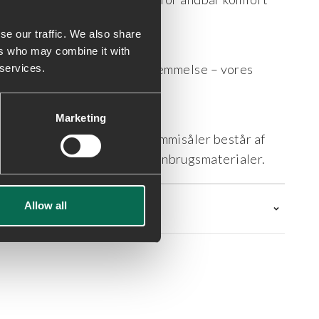
se our traffic. We also share
ers who may combine it with
og mesh for en ultralet fornemmelse – vores
 services.
Marketing
 genbrugstekstiler. Alle gummisåler består af
e indeholder mindst 50% genbrugsmaterialer.
Allow all