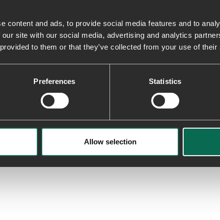
med ansvarlighed.
e content and ads, to provide social media features and to analy
 our site with our social media, advertising and analytics partn
Lightweight
Fremstillet med EVA-mellemsåler 
 provided to them or that they’ve collected from your use of their
letteste modeller vejer kun 255g.
Preferences
Statistics
Recycled Materials
Fremstillet med genbrugsgummi og
10% genbrugsgummi, og tekstilern
Allow selection
Levering & returnering