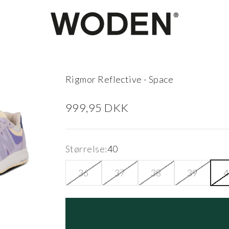
woden.dk
Rigmor Reflective - Space
Salgspris
999,95 DKK
Størrelse:
40
36
37
38
39
4