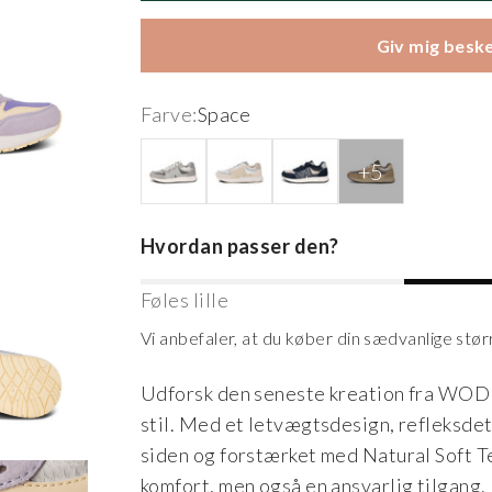
Giv mig beske
Farve:
Space
Grey Multi
Ivory
Navy
Silver Mink
Hvordan passer den?
Føles lille
Vi anbefaler, at du køber din sædvanlige stør
Udforsk den seneste kreation fra WODE
stil. Med et letvægtsdesign, refleksde
siden og forstærket med Natural Soft T
komfort, men også en ansvarlig tilgang