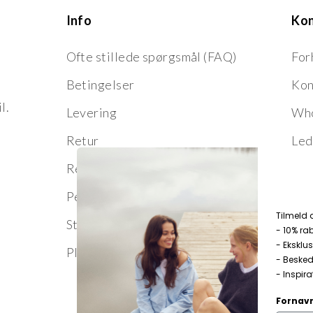
Info
Ko
Ofte stillede spørgsmål (FAQ)
For
Betingelser
Kon
l.
Levering
Who
Retur
Led
Reklamation
Persondata
T
ilmeld 
Størrelsesguide
- 10% ra
- Eksklus
Pleje og vedligeholdelse
- Besked
- Inspirat
Fornav