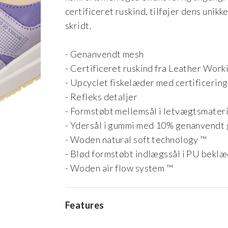
certificeret ruskind, tilføjer dens unik
skridt.
- Genanvendt mesh
- Certificeret ruskind fra Leather Wor
- Upcyclet fiskelæder med certificering
- Refleks detaljer
- Formstøbt mellemsål i letvægtsmater
- Ydersål i gummi med 10% genanvendt
- Woden natural soft technology ™
- Blød formstøbt indlægssål i PU beklæ
- Woden air flow system ™
Features