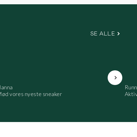
SE ALLE
Næste
anna
Runn
ød vores nyeste sneaker
Aktiv