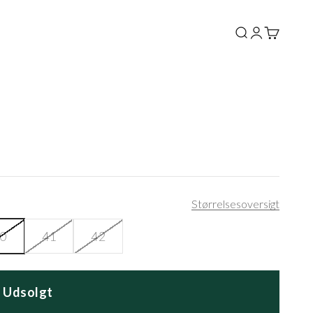
Søg
Log ind
Kurv
Størrelsesoversigt
0
41
42
Udsolgt