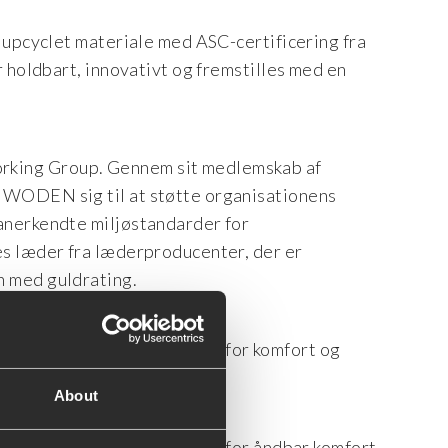
t upcyclet materiale med ASC-certificering fra
r holdbart, innovativt og fremstilles med en
king Group. Gennem sit medlemskab af
 WODEN sig til at støtte organisationens
anerkendte miljøstandarder for
es læder fra læderproducenter, der er
n med guldrating.
lavet med holdbar PU-skum for komfort og
About
stet i Argentina og Portugal for åndbar komfort