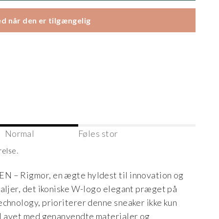
d når den er tilgængelig
Normal
Føles stor
relse.
N – Rigmor, en ægte hyldest til innovation og
taljer, det ikoniske W-logo elegant præget på
echnology, prioriterer denne sneaker ikke kun
. Lavet med genanvendte materialer og