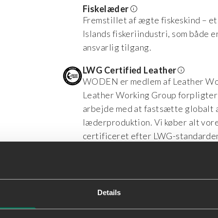
Fiskelæder
Fremstillet af ægte fiskeskind – e
Islands fiskeriindustri, som både e
ansvarlig tilgang.
LWG Certified Leather
WODEN er medlem af Leather Wor
Leather Working Group forpligter
arbejde med at fastsætte globalt 
læderproduktion. Vi køber alt vor
certificeret efter LWG-standarde
Natural Soft
Bløde og stødabsorberende såler 
støtte hele dagen.
Details
Kork
Naturlig, FSC-certificeret kork hø