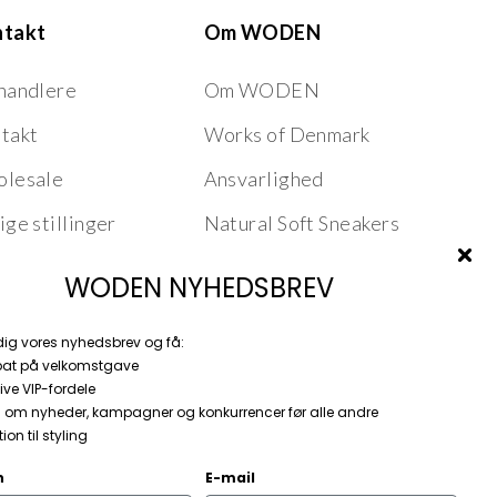
ntakt
Om WODEN
handlere
Om WODEN
takt
Works of Denmark
lesale
Ansvarlighed
ige stillinger
Natural Soft Sneakers
Nordic Fish Leather
WODEN NYHEDSBREV
Product Features
dig vores nyhedsbrev og få:
Stories
bat på velkomstgave
ive VIP-fordele
 om nyheder, kampagner og konkurrencer før alle andre
ion til styling
n
E-mail