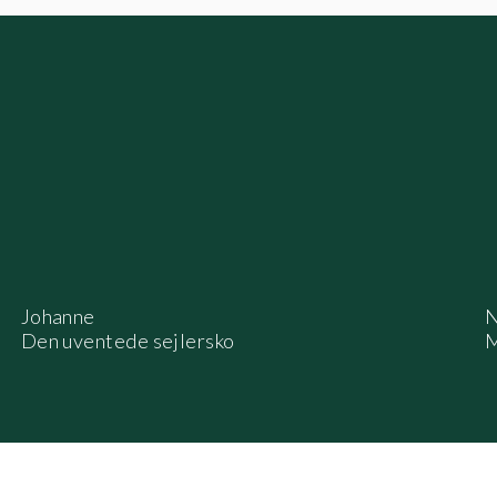
Johanne
N
Den uventede sejlersko
M