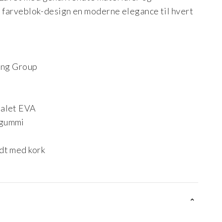
ke farveblok-design en moderne elegance til hvert
king Group
ialet EVA
 gummi
dt med kork