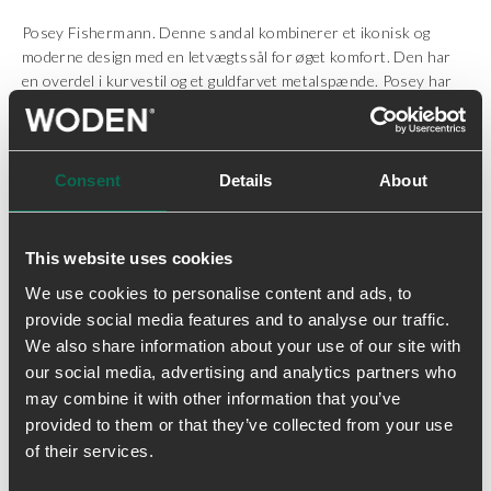
Posey Fishermann. Denne sandal kombinerer et ikonisk og
moderne design med en letvægtssål for øget komfort. Den har
en overdel i kurvestil og et guldfarvet metalspænde. Posey har
været et populært design i flere sæsoner og er fremstillet af 100
% LWG-certificeret læder.
- Overdel: 100% LWG certificeret læder
Consent
Details
About
- Ydersål: slidstærk gummi
- Hælhøjde: 5,5 cm
- Detaljer i upcyclet fiskelæder med ASC certificering
This website uses cookies
- WODEN Natural Soft Technology™
We use cookies to personalise content and ads, to
provide social media features and to analyse our traffic.
We also share information about your use of our site with
Levering & returnering
our social media, advertising and analytics partners who
may combine it with other information that you’ve
provided to them or that they’ve collected from your use
of their services.