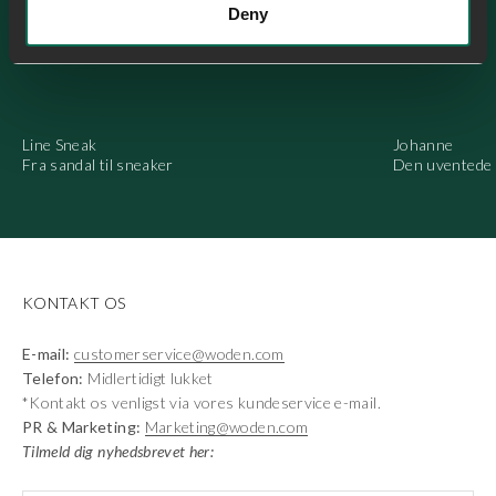
Deny
SE ALLE
Line Sneak
Johanne
Fra sandal til sneaker
Den uventede 
KONTAKT OS
E-mail:
customerservice@woden.com
Telefon:
Midlertidigt lukket
*Kontakt os venligst via vores kundeservice e-mail.
PR & Marketing:
Marketing@woden.com
Tilmeld dig nyhedsbrevet her: