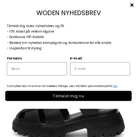
Spring til indhold
Menu
Søg
Log ind
Kurv
woden.dk
WODEN NYHEDSBREV
T
ilmeld dig vores nyhedsbrev og få:
Zoom
- 10% rabat på velkomstgave
- Eksklusive VIP-fordele
- Besked om nyheder, kampagner og konkurrencer før alle andre
- Inspiration til styling
Fornavn
E-mail
Samtykket kan til enhver tid trækkes tilbage. Læs WODENs persondatapolitik
her
.
Tilmeld mig nu