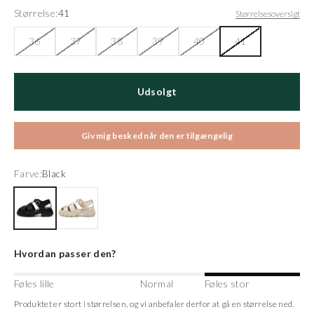
Størrelse:
41
Størrelsesoversigt
36
37
38
39
40
41
Udsolgt
Giv mig besked når den er tilgængelig
Farve:
Black
Black
Ivory
Hvordan passer den?
Føles lille
Normal
Føles stor
Produktet er stort i størrelsen, og vi anbefaler derfor at gå en størrelse ned.