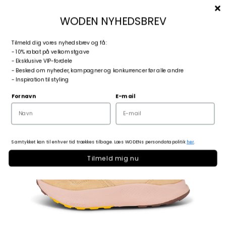
Spring til indhold
Menu
Søg
Log ind
Kurv
woden.dk
WODEN NYHEDSBREV
T
ilmeld dig vores nyhedsbrev og få:
Zoom
- 10% rabat på velkomstgave
- Eksklusive VIP-fordele
- Besked om nyheder, kampagner og konkurrencer før alle andre
- Inspiration til styling
Fornavn
E-mail
Samtykket kan til enhver tid trækkes tilbage. Læs WODENs persondatapolitik
her
.
Tilmeld mig nu