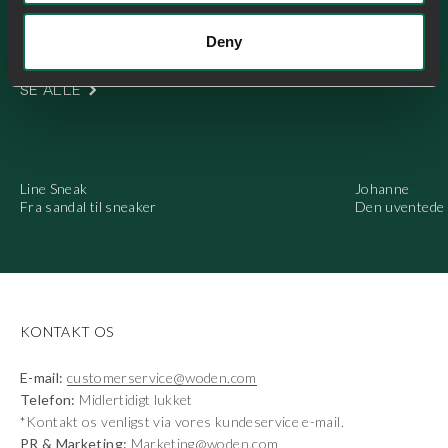
Deny
SE ALLE
Line Sneak
Johanne
Fra sandal til sneaker
Den uventede 
KONTAKT OS
E-mail:
customerservice@woden.com
Telefon:
Midlertidigt lukket
*Kontakt os venligst via vores kundeservice e-mail.
PR & Marketing:
Marketing@woden.com