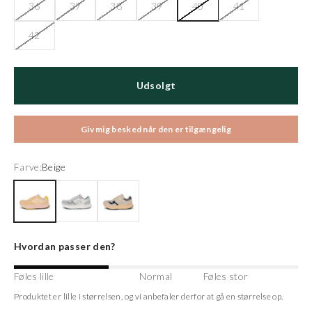
36
37
38
39
40
41
42
Udsolgt
Giv mig besked når den er tilgængelig
Farve:
Beige
Beige
Frosted Sky
Silver Lining
Hvordan passer den?
Føles lille
Normal
Føles stor
Produktet er lille i størrelsen, og vi anbefaler derfor at gå en størrelse op.