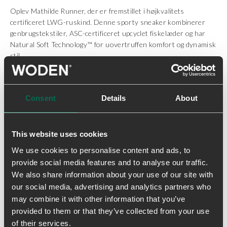
Oplev Mathilde Runner, der er fremstillet i højkvalitets
certificeret LWG-ruskind. Denne sporty sneaker kombinerer
genbrugstekstiler, ASC-certificeret upcyclet fiskelæder og har
Natural Soft Technology™ for uovertruffen komfort og dynamisk
stil.
- Certificeret LWG ruskind
- Genanvendt tekstil
Consent
Details
About
- Upcyclet fiskelæder med ASC certificering
- WODEN Natural soft technology ™
- Blød formstøbt indlægssål i PU beklædt med kork
- Woden air flow system ™
This website uses cookies
- Mellemsål i letvægtsmaterialet EVA
We use cookies to personalise content and ads, to
- Sål i 100% gummi med 10% genanvendt gummi
provide social media features and to analyse our traffic.
We also share information about your use of our site with
our social media, advertising and analytics partners who
Levering & returnering
may combine it with other information that you’ve
provided to them or that they’ve collected from your use
of their services.