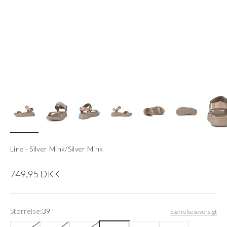
Line - Silver Mink/Silver Mink
Salgspris
749,95 DKK
Størrelse:
39
Størrelsesoversigt