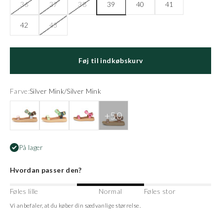
36
37
38
39
40
41
42
43
Føj til indkøbskurv
Farve:
Silver Mink/Silver Mink
Algae Multi
Apple Green Multi
Aurora Pink
Ballerina
På lager
Hvordan passer den?
Føles lille
Normal
Føles stor
Vi anbefaler, at du køber din sædvanlige størrelse.