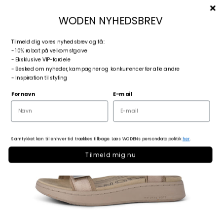
Spring til indhold
Menu
Søg
Log ind
Kurv
woden.dk
WODEN NYHEDSBREV
T
ilmeld dig vores nyhedsbrev og få:
Zoom
- 10% rabat på velkomstgave
- Eksklusive VIP-fordele
- Besked om nyheder, kampagner og konkurrencer før alle andre
- Inspiration til styling
Fornavn
E-mail
Samtykket kan til enhver tid trækkes tilbage. Læs WODENs persondatapolitik
her
.
Tilmeld mig nu