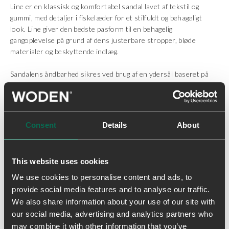
Line er en klassisk og komfortabel sandal lavet af tekstil og
gummi, med detaljer i fiskelæder for et stilfuldt og behageligt
look. Line giver den bedste pasform til en behagelig
gangoplevelse på grund af dens justerbare stropper, bløde
materialer og beskyttende indlæg.
Sandalens åndbarhed sikres ved brug af en ydersål baseret på
vores Natural Soft teknologi. Denne teknologi er designet til at
sikre høj komfort, som gør Line til den perfekte følgesvend til
enhver destination.
Consent
Details
About
*Bemærk, at sålens udseende kan variere på grund af brugen af
10% genbrugsgummi, som giver hvert par et unikt udseende.
This website uses cookies
• Anatomisk formet footbed for optimal støtte
• Genanvendte materialer
We use cookies to personalise content and ads, to
• Gummisål med Natural Soft teknologi
provide social media features and to analyse our traffic.
• 3 justerbare velcrostropper
We also share information about your use of our site with
• Detaljer i fiskelæder
our social media, advertising and analytics partners who
may combine it with other information that you’ve