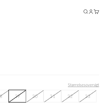
Søg
Log ind
Kurv
Størrelsesoversigt
8
29
30
31
32
33