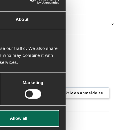
t gummi
About
se our traffic. We also share
ers who may combine it with
 services.
Marketing
Skriv en anmeldelse
Allow all