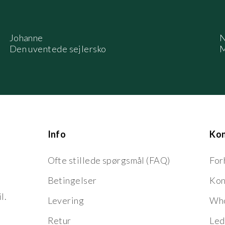
Johanne
N
Den uventede sejlersko
M
Info
Ko
Ofte stillede spørgsmål (FAQ)
For
Betingelser
Kon
l.
Levering
Who
Retur
Led