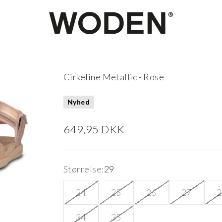
woden.dk
Cirkeline Metallic - Rose
Nyhed
Salgspris
649,95 DKK
Størrelse:
29
24
25
26
27
2
34
35