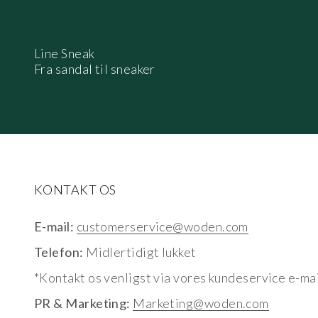
Line Sneak
Fra sandal til sneaker
KONTAKT OS
E-mail:
customerservice@woden.com
Telefon:
Midlertidigt lukket
*Kontakt os venligst via vores kundeservice e-mai
PR & Marketing:
Marketing@woden.com