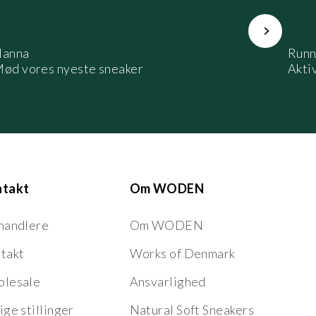
Næste
anna
Runn
ød vores nyeste sneaker
Aktiv
ntakt
Om WODEN
handlere
Om WODEN
takt
Works of Denmark
lesale
Ansvarlighed
ige stillinger
Natural Soft Sneakers