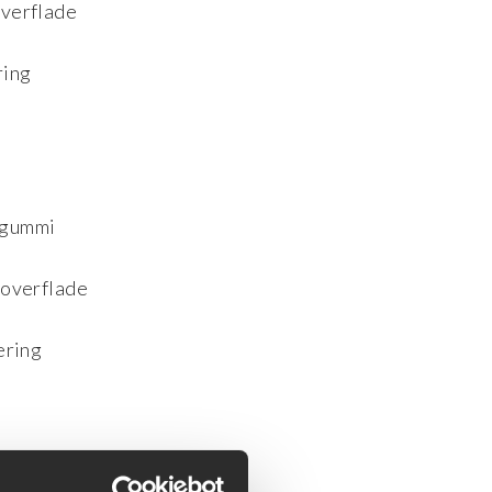
overflade
ring
 gummi
 overflade
ering