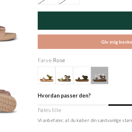
Giv mig beske
Farve:
Rose
Algae Multi
Coffee Cream
Dark Olive
Dry Rose
Hvordan passer den?
Føles lille
Vi anbefaler, at du køber din sædvanlige stør