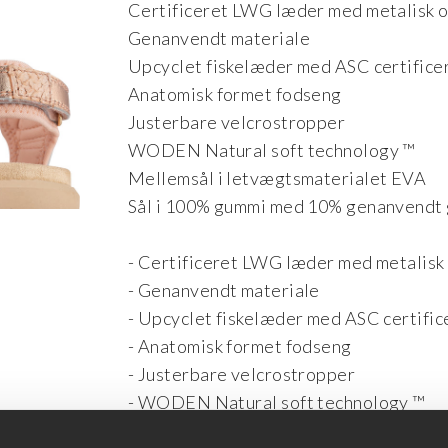
Certificeret LWG læder med metalisk 
Genanvendt materiale
Upcyclet fiskelæder med ASC certifice
Anatomisk formet fodseng
Justerbare velcrostropper
WODEN Natural soft technology ™
Mellemsål i letvægtsmaterialet EVA
Sål i 100% gummi med 10% genanvendt
- Certificeret LWG læder med metalisk
- Genanvendt materiale
- Upcyclet fiskelæder med ASC certific
- Anatomisk formet fodseng
- Justerbare velcrostropper
- WODEN Natural soft technology ™
- Mellemsål i letvægtsmaterialet EVA