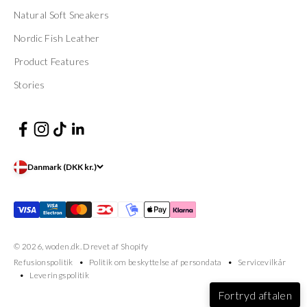
Natural Soft Sneakers
Nordic Fish Leather
Product Features
Stories
Danmark (DKK kr.)
© 2026, woden.dk. Drevet af Shopify
Refusionspolitik
Politik om beskyttelse af persondata
Servicevilkår
Leveringspolitik
Fortryd aftalen