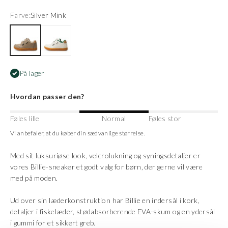
Farve:
Silver Mink
Silver Mink
White/Basil
På lager
Hvordan passer den?
Føles lille
Normal
Føles stor
Vi anbefaler, at du køber din sædvanlige størrelse.
Med sit luksuriøse look, velcrolukning og syningsdetaljer er
vores Billie-sneaker et godt valg for børn, der gerne vil være
med på moden.
Ud over sin læderkonstruktion har Billie en indersål i kork,
detaljer i fiskelæder, stødabsorberende EVA-skum og en ydersål
i gummi for et sikkert greb.