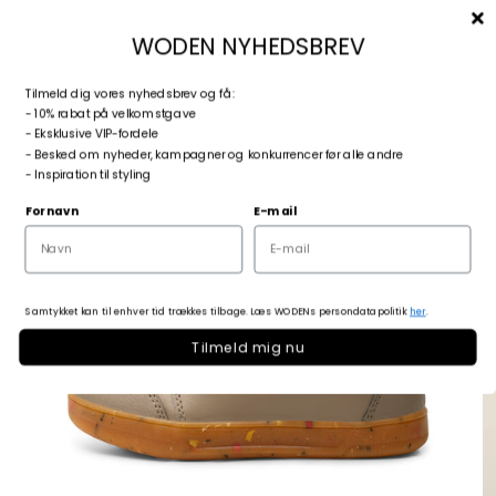
Spring til indhold
Menu
Søg
Log ind
Kurv
woden.dk
WODEN NYHEDSBREV
T
ilmeld dig vores nyhedsbrev og få:
Zoom
- 10% rabat på velkomstgave
- Eksklusive VIP-fordele
- Besked om nyheder, kampagner og konkurrencer før alle andre
- Inspiration til styling
Fornavn
E-mail
Samtykket kan til enhver tid trækkes tilbage. Læs WODENs persondatapolitik
her
.
Tilmeld mig nu