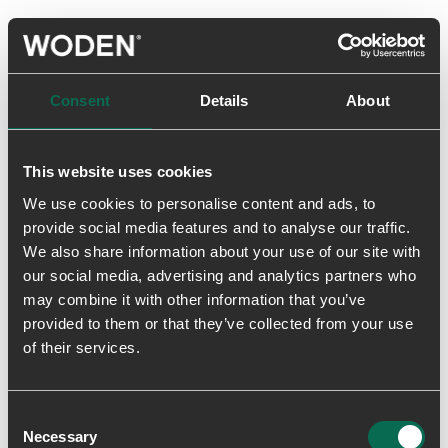
• Delvist genanvendt gummisål
• Let at få på barnets fod
• God støtte
• Fiskelæderdetaljer
Consent
Details
About
• Udtagelig kork indlægssål
This website uses cookies
Levering & returnering
We use cookies to personalise content and ads, to
provide social media features and to analyse our traffic.
We also share information about your use of our site with
our social media, advertising and analytics partners who
may combine it with other information that you’ve
provided to them or that they’ve collected from your use
of their services.
Skriv en anmeldelse
Consent
Necessary
Selection